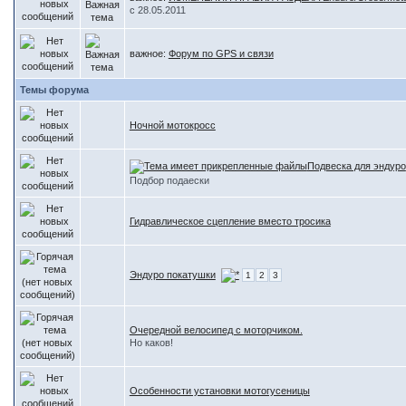
с 28.05.2011
важное:
Форум по GPS и связи
Темы форума
Ночной мотокросс
Подвеска для эндуро
Подбор подаески
Гидравлическое сцепление вместо тросика
Эндуро покатушки
1
2
3
Очередной велосипед с моторчиком.
Но каков!
Особенности установки мотогусеницы