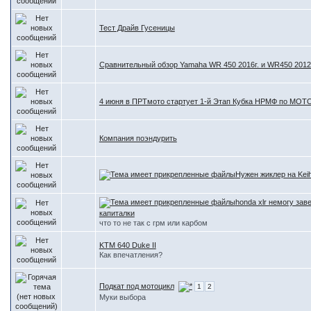
Тест Драйв Гусеницы
Сравнительный обзор Yamaha WR 450 2016г. и WR450 2012
4 июня в ПРТмото стартует 1-й Этап Кубка НРМФ по МО
Компания поэндурить
Нужен жиклер на Kei
honda xlr немогу зав
капиталки
что то не так с грм или карбом
KTM 640 Duke II
Как впечатления?
Подкат под мотоцикл
1
2
Муки выбора