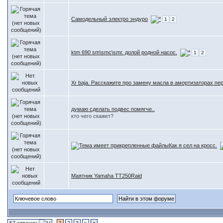
Самодельный электро эндуро
1
2
ktm 690 sm\smc\smr. долой родной насос.
1
2
Xr baja. Расскажите про замену масла в амортизаторах пе
думаю сделать подвес помягче..
кто чего скажет?
Как я сел на кросс.
Маятник Yamaha TT250Raid