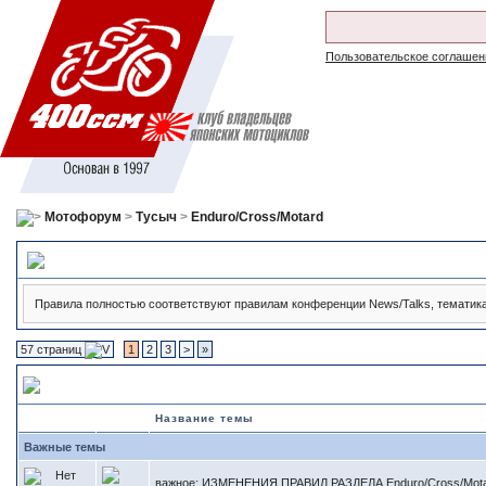
Пользовательское соглашен
Мотофорум
>
Тусыч
>
Enduro/Cross/Motard
Правила поведения на форуме
Правила полностью соответствуют правилам конференции News/Talks, тематика -
57 страниц
1
2
3
>
»
Enduro/Cross/Motard
Название темы
Важные темы
важное:
ИЗМЕНЕНИЯ ПРАВИЛ РАЗДЕЛА Enduro/Cross/Mot