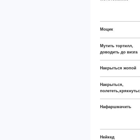
Моцик
Мутить тортилл,
доводить до визга
Накрыться жопой
Накрыться,
полететь,крякнуть
Нафаршмачить
Нейкед