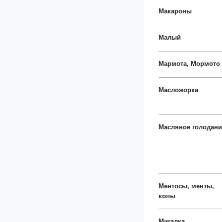
Макароны
Малый
Мармота, Мормото
Масложорка
Масляное голодани
Ментосы, менты,
копы
Мигалка