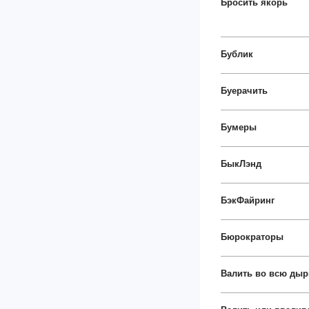
Бросить якорь
Бублик
Буерачить
Бумеры
БыкЛэнд
БэкФайринг
Бюрократоры
Валить во всю дыр