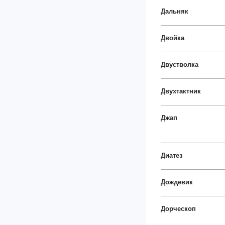
Дальняк
Двойка
Двустволка
Двухтактник
Джап
Диатез
Дождевик
Дорческоп