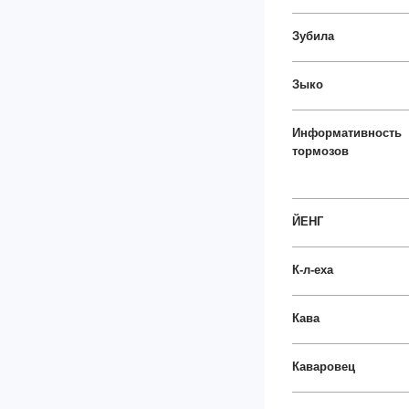
Зубила
Зыко
Информативность
тормозов
ЙЕНГ
К-л-еха
Кава
Каваровец