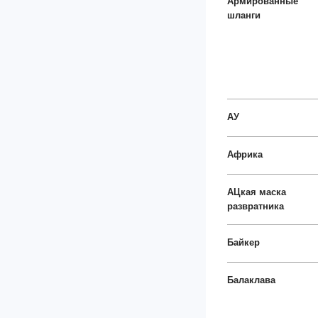
Армированные
шланги
АУ
Африка
АЦкая маска
развратника
Байкер
Балаклава