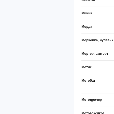
Миник
Морда
Морковка, нулевик
Мортер, амморт
Мотик
Мотобат
Мотодрочер
Мототоксикоз