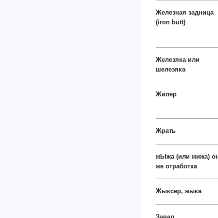
Железная задница
(iron butt)
Железяка или
шелезяка
Жилер
Жрать
жЫжа (или жижа) о
же отработка
Жыксер, жыка
Завал