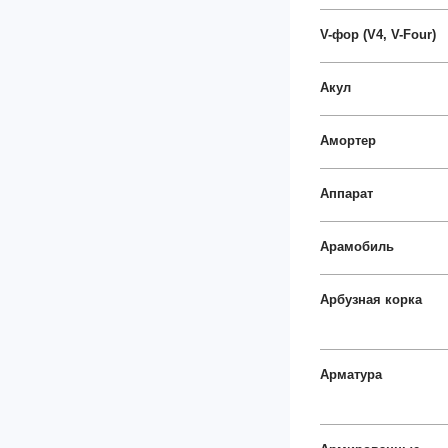
V-фор (V4, V-Four)
Акул
Амортер
Аппарат
Арамобиль
Арбузная корка
Арматура