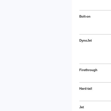
Bolt-on
DynoJet
Firethrough
Hard-tail
Jet