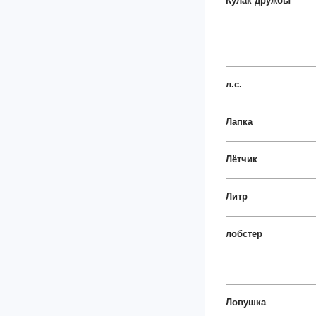
Кулак дружбы
л.с.
Лапка
Лётчик
Литр
лобстер
Ловушка