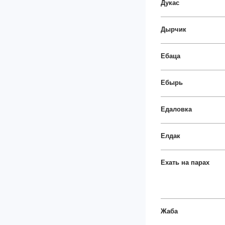
Дукас
Дырчик
Ебаца
Ебырь
Едаловка
Елдак
Ехать на парах
Жаба