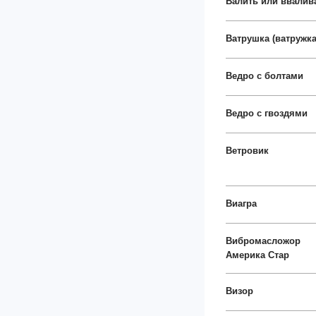
Валить или ввалив
Ватрушка (ватружка
Ведро с болтами
Ведро с гвоздями
Ветровик
Виагра
Вибромасложор
Америка Стар
Визор