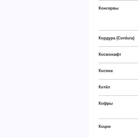
Консервы
Кордура (Cordura)
Космонафт
Косяки
Котёл
Кофры
Коцки