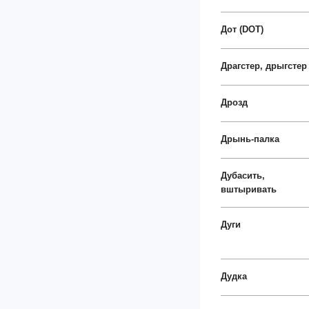
Дот (DOT)
Драгстер, дрыгстер
Дрозд
Дрынь-палка
Дубасить,
вштыривать
Дуги
Дудка