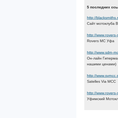
5 последних сс
http://blacksmiths.
Cайт мотоклуба
http://www.rovers
Rovers MC Уфа
http://www.sdm-mo
Он-лайн Гипермар
нашими ценами)
http://www.svmcc.
Satelles Via MCC
http://www.rovers
Уфимский Мотокл