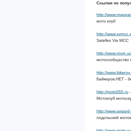
Ссылки по попу
http://www.magnac
мото клуб
http://www.svmcc.
Satelles Via MCC
http://www.mvm.uc
мотосообщество 
http://www.bikerov
Байкеров.НЕТ - б
http://moto555.ru
-
Мотоклуб мотосе
http://www.asgard-
подольский мото
http://www.moto.ru