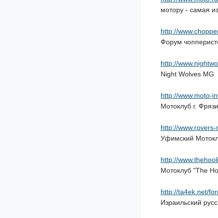
мотору - самая и
http://www.choppe
Форум чопперист
http://www.nightwo
Night Wolves MG
http://www.moto-in
Мотоклуб г. Фряз
http://www.rovers
Уфимский Мотокл
http://www.thehoo
Мотоклуб "The Hoo
http://ta4ek.net/fo
Израильский рус