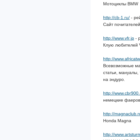
Мотоциклы BMW
http://cb-1.ru/
- ре
Сайт почитателе
http://www.vfr.jp
- 
Клую любителей 
http://www.africatw
Всевозможные мат
статьи, мануалы,
на эндуро.
http://www.cbr900.
немецкие фаеро
http://magnaclub.r
Honda Magna
http://www.artstur