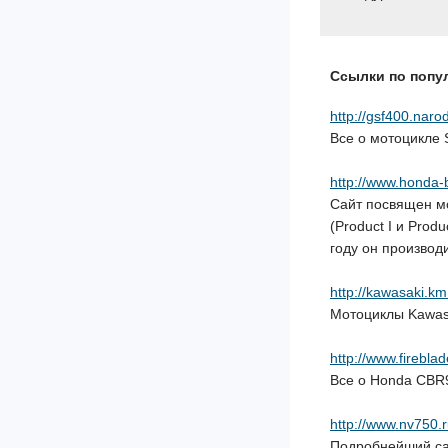
Ссылки по попу
http://gsf400.naro
Все о мотоцикле 
http://www.honda-b
Сайт посвящен мо
(Product I и Prod
году он производи
http://kawasaki.km
Мотоциклы Kawas
http://www.fireblad
Все о Honda CB
http://www.nv750.
Подробнейший са