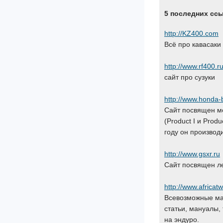
5 последних сс
http://KZ400.com
Всё про кавасаки
http://www.rf400.r
сайт про сузуки
http://www.honda-b
Сайт посвящен мо
(Product I и Prod
году он производи
http://www.gsxr.ru
Сайт посвящен л
http://www.africatw
Всевозможные мат
статьи, мануалы,
на эндуро.