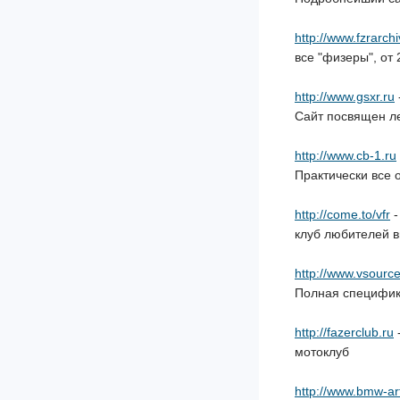
http://www.fzrarch
все "физеры", от 
http://www.gsxr.ru
Сайт посвящен л
http://www.cb-1.ru
Практически все 
http://come.to/vfr
-
клуб любителей 
http://www.vsourc
Полная специфик
http://fazerclub.ru
-
мотоклуб
http://www.bmw-ar