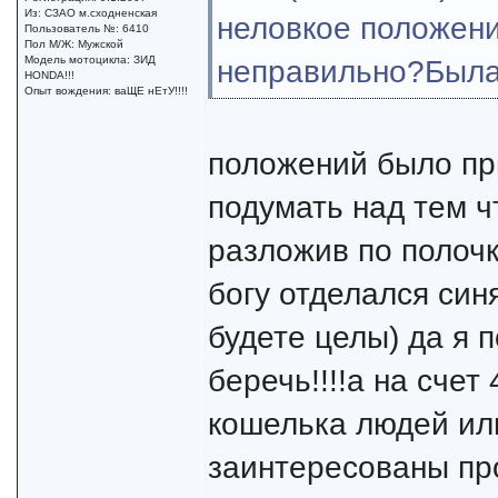
Из: СЗАО м.сходненская
неловкое положени
Пользователь №: 6410
Пол М/Ж: Мужской
Модель мотоцикла: ЗИД
неправильно?Была 
HONDA!!!
Опыт вождения: ваЩЕ нЕтУ!!!!
положений было при
подумать над тем ч
разложив по полочк
богу отделался син
будете целы) да я 
беречь!!!!а на счет
кошелька людей ил
заинтересованы про