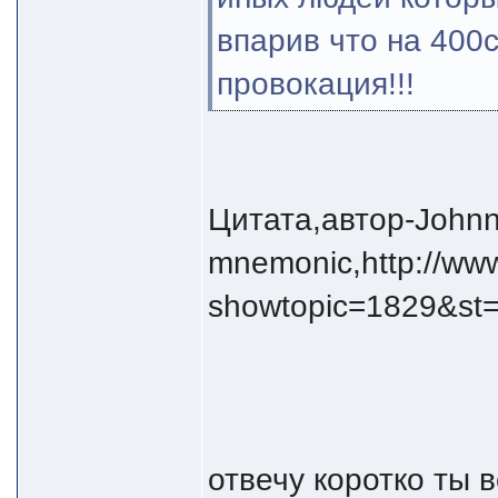
впарив что на 400с
провокация!!!
Цитата,автор-John
mnemonic,http://www
showtopic=1829&st
отвечу коротко ты в