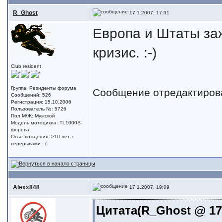
R_Ghost
17.1.2007, 17:31
Европа и Штаты за
кризис. :-)
Club resident
Группа: Резиденты форума
Сообщение отредактиро
Сообщений: 526
Регистрация: 15.10.2006
Пользователь №: 5726
Пол М/Ж: Мужской
Модель мотоцикла: TL1000S-
форева
Опыт вождения: >10 лет, с
перерывами :-(
Alexx848
17.1.2007, 19:09
Цитата(R_Ghost @ 17.