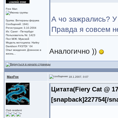
Free Man
А чо зажрались? У
Группа: Ветераны форума
Сообщений: 1941
Правда я совсем н
Регистрация: 3.10.2004
Из: Санкт - Петербург
Пользователь №: 1423
Пол М/Ж: Мужской
Модель мотоцикла: Harley
Davidson FXSTDI ' 04
Аналогично ))
Опыт вождения: Длинною в
жизнь...
MaxFox
18.1.2007, 0:07
Цитата(Fiery Cat @ 17
[snapback]227754[/sn
Club resident