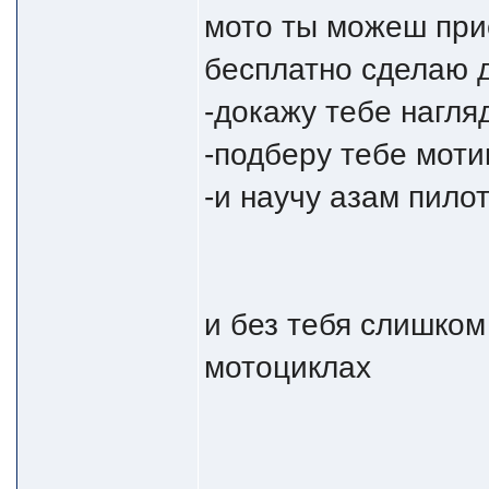
мото ты можеш прие
бесплатно сделаю д
-докажу тебе нагляд
-подберу тебе моти
-и научу азам пило
и без тебя слишком
мотоциклах