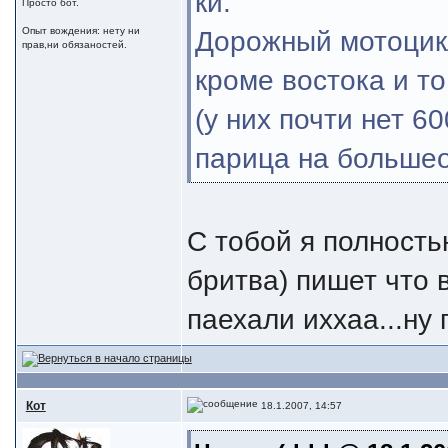
ки.
Просто бот.
Опыт вождения: нету ни
Дорожный мотоцикл
прав,ни обязаностей.
кроме востока и то
(у них почти нет 6
парица на больше
С тобой я полность
бритва) пишет что 
паехали иххаа...ну 
Кот
18.1.2007, 14:57