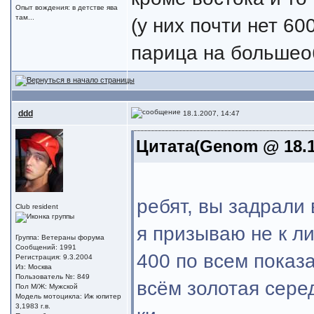
Опыт вождения: в детстве ява
там...
(у них почти нет 60
парица на больше
ddd
18.1.2007, 14:47
Цитата(Genom @ 18.1.
ребят, вы задрали 
Club resident
я призываю не к ли
Группа: Ветераны форума
Сообщений: 1991
400 по всем показа
Регистрация: 9.3.2004
Из: Москва
Пользователь №: 849
всём золотая серед
Пол М/Ж: Мужской
Модель мотоцикла: Иж юпитер
3,1983 г.в.