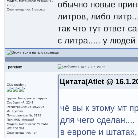
Модель мотоцикла: VFR400R-2
обычно новые прин
90год
Опыт вождения: 2 месяца
литров, либо литр..
так что тут ответ 
с литра..... у люде
perelom
16.1.2007, 20:55
Цитата(Atlet @ 16.1.2
Club resident
Группа: Резиденты форума
Сообщений: 2243
чё вы к этому мт п
Регистрация: 25.10.2005
Из: Бутово
Пользователь №: 3179
для чего сделан....
Пол М/Ж: Мужской
Модель мотоцикла: Yamaha
WR 450 SM
в европе и штатах,
Опыт вождения: нет