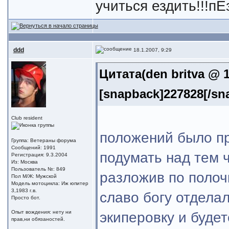
учиться ездить!!!пЕ
ddd
18.1.2007, 9:29
Цитата(den britva @ 1
[snapback]227828[/sn
Club resident
положений было пр
Группа: Ветераны форума
Сообщений: 1991
подумать над тем ч
Регистрация: 9.3.2004
Из: Москва
Пользователь №: 849
разложив по полоч
Пол М/Ж: Мужской
Модель мотоцикла: Иж юпитер
3,1983 г.в.
славо богу отдела
Просто бот.
Опыт вождения: нету ни
экиперовку и будет
прав,ни обязаностей.