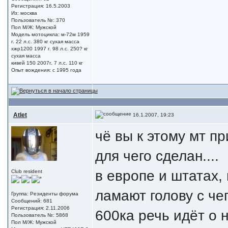
Регистрация: 16.5.2003
Из: москва
Пользователь №: 370
Пол М/Ж: Мужской
Модель мотоцикла: м-72м 1959
г. 22 л.с. 380 кг сухая масса
хжр1200 1997 г. 98 л.с. 250? кг
сухая масса
кивей 150 2007г. 7 л.с. 110 кг
Опыт вождения: с 1995 года
Atlet
16.1.2007, 19:23
чё вы к этому мт п
для чего сделан....
в европе и штатах, 
Club resident
ламают голову с че
Группа: Резиденты форума
Сообщений: 681
Регистрация: 2.11.2006
600ка речь идёт о 
Пользователь №: 5868
Пол М/Ж: Мужской