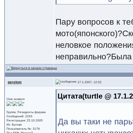
Пару вопросов к те
мото(японского)?Ск
неловкое положения
неправильно?Была 
perelom
17.1.2007, 12:52
Цитата(turtle @ 17.1.
Club resident
Группа: Резиденты форума
Сообщений: 2243
Да вы таки не парь
Регистрация: 25.10.2005
Из: Бутово
Пользователь №: 3179
Пол М/Ж: Мужской