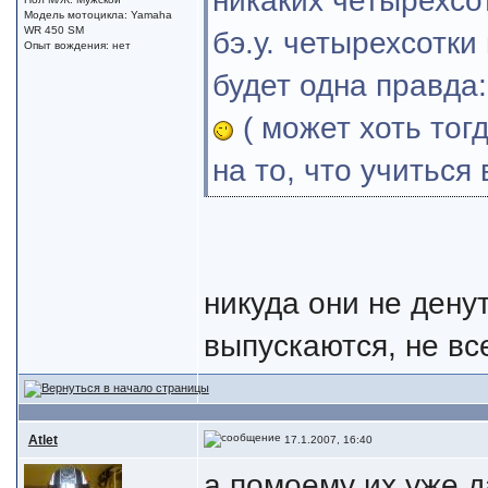
никаких четырехсот
Модель мотоцикла: Yamaha
WR 450 SM
бэ.у. четырехсотки
Опыт вождения: нет
будет одна правда:
( может хоть тог
на то, что учиться
никуда они не денут
выпускаются, не все
Atlet
17.1.2007, 16:40
а помоему их уже д