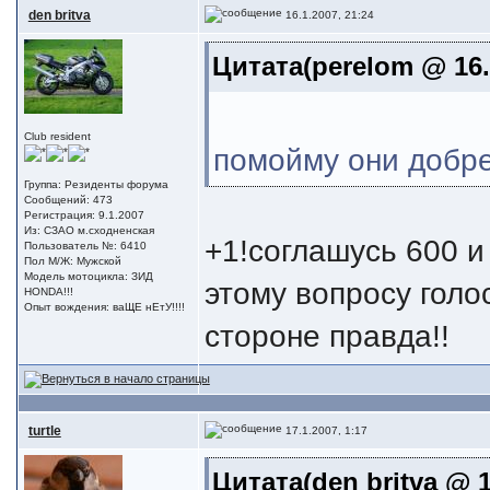
den britva
16.1.2007, 21:24
Цитата(perelom @ 16.
Club resident
помойму они добре
Группа: Резиденты форума
Сообщений: 473
Регистрация: 9.1.2007
Из: СЗАО м.сходненская
+1!соглашусь 600 и
Пользователь №: 6410
Пол М/Ж: Мужской
Модель мотоцикла: ЗИД
этому вопросу голо
HONDA!!!
Опыт вождения: ваЩЕ нЕтУ!!!!
стороне правда!!
turtle
17.1.2007, 1:17
Цитата(den britva @ 1