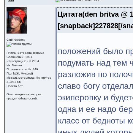
ddd
18.1.2007, 13:23
Цитата(den britva @ 1
[snapback]227828[/sn
Club resident
положений было пр
Группа: Ветераны форума
Сообщений: 1991
подумать над тем ч
Регистрация: 9.3.2004
Из: Москва
Пользователь №: 849
разложив по полоч
Пол М/Ж: Мужской
Модель мотоцикла: Иж юпитер
3,1983 г.в.
славо богу отдела
Просто бот.
Опыт вождения: нету ни
экиперовку и будет
прав,ни обязаностей.
одна и ее надо бер
класс от бедноты 
иных людей которы