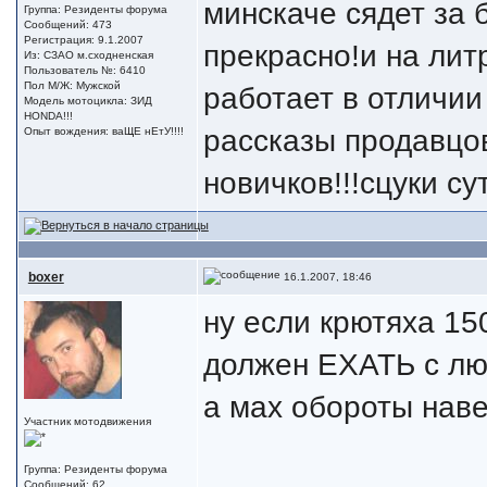
минскаче сядет за 
Группа: Резиденты форума
Сообщений: 473
Регистрация: 9.1.2007
прекрасно!и на лит
Из: СЗАО м.сходненская
Пользователь №: 6410
Пол М/Ж: Мужской
работает в отличии
Модель мотоцикла: ЗИД
HONDA!!!
рассказы продавцов
Опыт вождения: ваЩЕ нЕтУ!!!!
новичков!!!сцуки су
boxer
16.1.2007, 18:46
ну если крютяха 15
должен ЕХАТЬ с лю
а мах обороты нав
Участник мотодвижения
Группа: Резиденты форума
Сообщений: 62