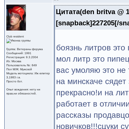
Цитата(den britva @ 1
[snapback]227205[/sn
Club resident
боязнь литров это
Группа: Ветераны форума
Сообщений: 1991
мол литр это пипец
Регистрация: 9.3.2004
Из: Москва
Пользователь №: 849
вас умоляю это не
Пол М/Ж: Мужской
Модель мотоцикла: Иж юпитер
3,1983 г.в.
на минскаче сядет 
Просто бот.
Опыт вождения: нету ни
прекрасно!и на лит
прав,ни обязаностей.
работает в отличии
рассказы продавцов
новичков!!!сцуки су