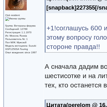
[snapback]227355[/sn
Club resident
+1!соглашусь 600 и
Группа: Ветераны форума
Сообщений: 12789
Регистрация: 1.1.1970
этому вопросу голо
Из: Moscow, Russia
Пользователь №: 1
Пол М/Ж: Мужской
стороне правда!!
Модель мотоцикла: Suzuki
GSF1250SA Touring
Опыт вождения: since 1997
А сначала дадим вс
шестисотке и на ли
тех, кто останется
Цитата(perelom @ 16.