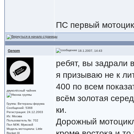
ПС первый мотоци
Genom
18.1.2007, 14:43
ребят, вы задрали 
я призываю не к ли
400 по всем показа
двуколёсный чайник
всём золотая серед
Группа: Ветераны форума
ки.
Сообщений: 5368
Регистрация: 24.12.2003
Из: Москва
Дорожный мотоцикл 
Пользователь №: 702
Пол М/Ж: Мужской
Модель мотоцикла: Little
кроме востока и то
Rocket III