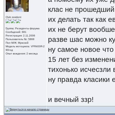
клас не прошедший
их делать так как 
Club resident
их не берут вообше 
Группа: Резиденты форума
Сообщений: 681
Регистрация: 2.11.2006
разве шас можно ку
Пользователь №: 5868
Пол М/Ж: Мужской
Модель мотоцикла: VFR400R-2
ну самое новое что
90год
Опыт вождения: 2 месяца
15 лет без изменен
тихонько исчесзли 
ну правда класики 
и вечный ззр!