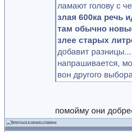
ламают голову с ч
злая 600ка речь 
там обычно новые
злее старых литр
добавит разницы....
напрашивается, мож
вон другого выбора
помойму они добрее