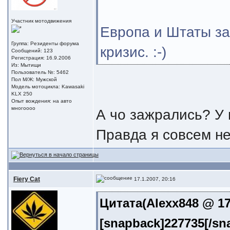
Участник мотодвижения
Европа и Штаты за
Группа: Резиденты форума
кризис. :-)
Сообщений: 123
Регистрация: 16.9.2006
Из: Мытищи
Пользователь №: 5462
Пол М/Ж: Мужской
Модель мотоцикла: Kawasaki
KLX 250
Опыт вождения: на авто
многоооо
А чо зажрались? У 
Правда я совсем н
Fiery Cat
17.1.2007, 20:16
Цитата(Alexx848 @ 17.
[snapback]227735[/sn