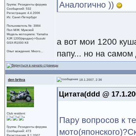
Аналогично ))
Группа: Резиденты форума
Сообщений: 532
Регистрация: 4.4.2006
Из: Санкт-Петербург
Пользователь №: 3984
Пол М/Ж: Мужской
Модель мотоцикла: Yamaha
XJR 1200(продан)->Suzuki
а вот мои 1200 куша
GSX-R1000 K6
папу... но на самом
Опыт вождения: Много...
den britva
18.1.2007, 2:36
Цитата(ddd @ 17.1.20
Club resident
Пару вопросов к т
Группа: Резиденты форума
мото(японского)?Ск
Сообщений: 473
Регистрация: 9.1.2007