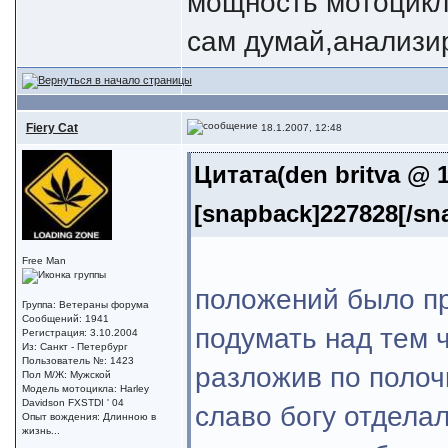
мощность мотоцикл
сам думай,анализи
Fiery Cat
18.1.2007, 12:48
Цитата(den britva @ 1
[snapback]227828[/sn
Free Man
положений было пр
Группа: Ветераны форума
Сообщений: 1941
подумать над тем ч
Регистрация: 3.10.2004
Из: Санкт - Петербург
Пользователь №: 1423
разложив по полоч
Пол М/Ж: Мужской
Модель мотоцикла: Harley
Davidson FXSTDI ' 04
славо богу отдела
Опыт вождения: Длинною в
жизнь...