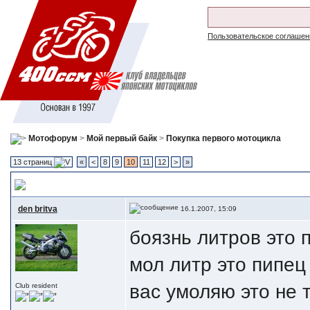
Пользовательское соглашен
Мотофорум
>
Мой первый байк
>
Покупка первого мотоцикла
13 страниц
«
<
8
9
10
11
12
>
»
Литр против 400ссм.
, Ошибки которые прощают нам 400ссм.
den britva
16.1.2007, 15:09
боязнь литров это 
мол литр это пипец
вас умоляю это не 
Club resident