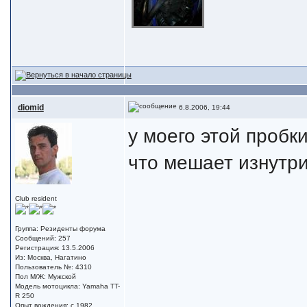
diomid
6.8.2006, 19:44
у моего этой пробк
что мешает изнутри
Club resident
Группа: Резиденты форума
Сообщений: 257
Регистрация: 13.5.2006
Из: Москва, Нагатино
Пользователь №: 4310
Пол М/Ж: Мужской
Модель мотоцикла: Yamaha TT-
R 250
Опыт вождения: с 1982