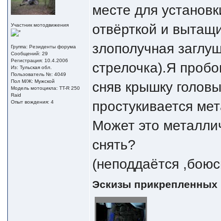
месте для установ
отвёрткой и вытащи
Участник мотодвижения
злополучная заглуш
Группа: Резиденты форума
Сообщений: 29
Регистрация: 10.4.2006
стрелочка).Я пробо
Из: Тульская обл.
Пользователь №: 4049
Пол М/Ж: Мужской
сняв крышку головы
Модель мотоцикла: TT-R 250
Raid
простукивается ме
Опыт вождения: 4
Может это металлич
снять?
(неподдаётся ,боюс
Эскизы прикрепленных