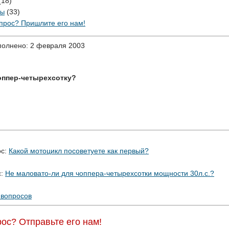
(18)
(33)
сы
опрос? Пришлите его нам!
полнено: 2 февраля 2003
оппер-четырехсотку?
ос:
Какой мотоцикл посоветуете как первый?
с:
Не маловато-ли для чоппера-четырехсотки мощности 30л.с.?
 вопросов
рос? Отправьте его нам!