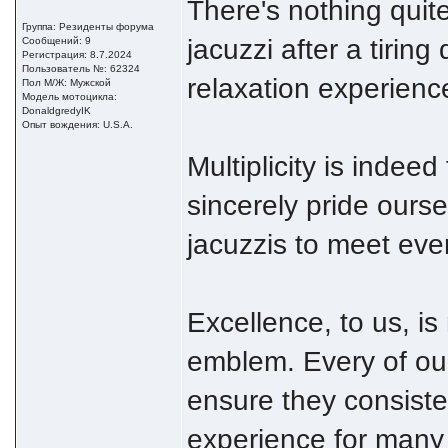
There's nothing quit
Группа: Резиденты форума
jacuzzi after a tirin
Сообщений: 9
Регистрация: 8.7.2024
Пользователь №: 62324
relaxation experienc
Пол М/Ж: Мужской
Модель мотоцикла:
DonaldgredyIK
Опыт вождения: U.S.A.
Multiplicity is indeed
sincerely pride ours
jacuzzis to meet ever
Excellence, to us, is
emblem. Every of our
ensure they consiste
experience for many