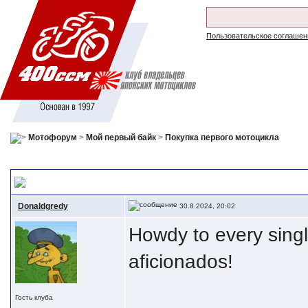
Пользовательское соглашен
Мотофорум
>
Мой первый байк
>
Покупка первого мотоцикла
The Mental Benefits: Dealing with Anxiety and Depression
, Improving 
Donaldgredy
30.8.2024, 20:02
Howdy to every singl
aficionados!
Гость клуба