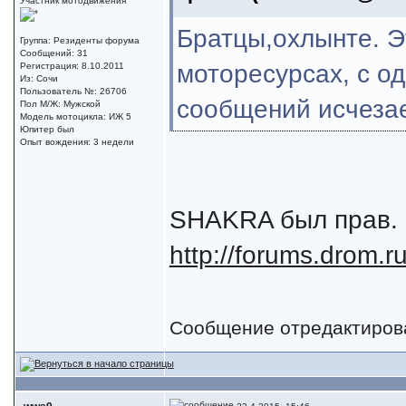
Участник мотодвижения
Братцы,охлынте. Э
Группа: Резиденты форума
Сообщений: 31
моторесурсах, с о
Регистрация: 8.10.2011
Из: Сочи
Пользователь №: 26706
сообщений исчезае
Пол М/Ж: Мужской
Модель мотоцикла: ИЖ 5
Юпитер был
Опыт вождения: 3 недели
SHAKRA был прав. 
http://forums.drom.
Сообщение отредактиро