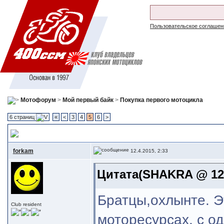
Пользовательское соглашен
Мотофорум
>
Мой первый байк
>
Покупка первого мотоцикла
6 страниц
«
<
3
4
5
6
>
Мотоцикл для хрупкой и не высокой девушки
forkam
12.4.2015, 2:33
Цитата(SHAKRA @ 12.
Братцы,охлынте. Э
Club resident
моторесурсах, с о