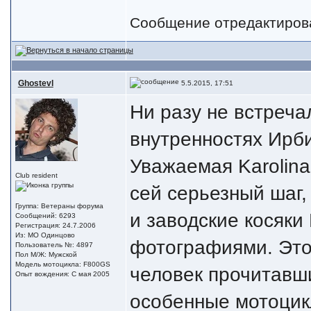
Сообщение отредактиро
Ghostevl
5.5.2015, 17:51
Ни разу не встреч
внутренностях Ирб
Уважаемая Karolin
Club resident
сей серьезный шаг,
Группа: Ветераны форума
и заводские косяки
Сообщений: 6293
Регистрация: 24.7.2006
Из: МО Одинцово
фотографиями. Это 
Пользователь №: 4897
Пол М/Ж: Мужской
Модель мотоцикла: F800GS
человек прочитавши
Опыт вождения: С мая 2005
особенные мотоцик