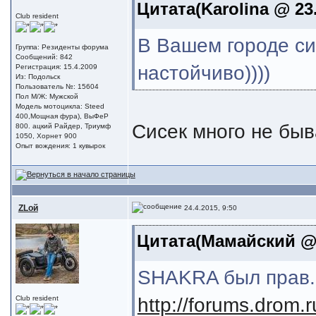
Цитата(Karolina @ 23.
Club resident
В Вашем городе сис
Группа: Резиденты форума
Сообщений: 842
настойчиво))))
Регистрация: 15.4.2009
Из: Подольск
Пользователь №: 15604
Пол М/Ж: Мужской
Модель мотоцикла: Steed
400,Мощная фура), ВыФеР
Сисек много не быв
800. ацкий Райдер, Триумф
1050, Хорнет 900
Опыт вождения: 1 кувырок
ZLой
24.4.2015, 9:50
Цитата(Мамайский @ 2
SHAKRA был прав.
http://forums.drom.
Club resident