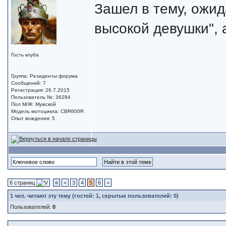
Зашел в тему, ожид
высокой девушки", а
Гость клуба
Группа: Резиденты форума
Сообщений: 7
Регистрация: 26.7.2015
Пользователь №: 36284
Пол М/Ж: Мужской
Модель мотоцикла: CBR600R
Опыт вождения: 5
6 страниц
«
<
3
4
5
6
>
1
чел. читают эту тему (гостей: 1, скрытых пользователей: 0)
Пользователей:
0