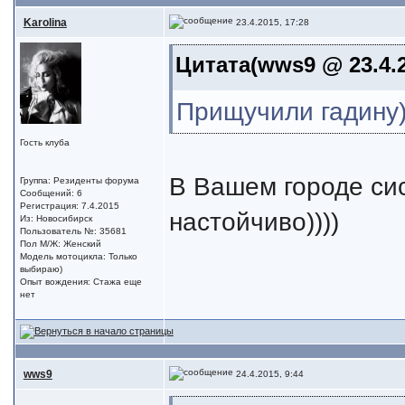
Karolina
23.4.2015, 17:28
Цитата(wws9 @ 23.4.2
Прищучили гадину)
Гость клуба
В Вашем городе сис
Группа: Резиденты форума
Сообщений: 6
Регистрация: 7.4.2015
настойчиво))))
Из: Новосибирск
Пользователь №: 35681
Пол М/Ж: Женский
Модель мотоцикла: Только
выбираю)
Опыт вождения: Стажа еще
нет
wws9
24.4.2015, 9:44