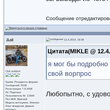
Сообщение отредактиро
ZLой
12.4.2015, 19:39
Цитата(MIKLE @ 12.4.
я мог бы подробно
свой ворпрос
Club resident
Группа: Резиденты форума
Сообщений: 5038
Регистрация: 7.9.2008
Любопытно, с удов
Из: Подольск
Пользователь №: 12946
Пол М/Ж: Мужской
Модель мотоцикла: Электро
Опыт вождения: Давали
порулить...