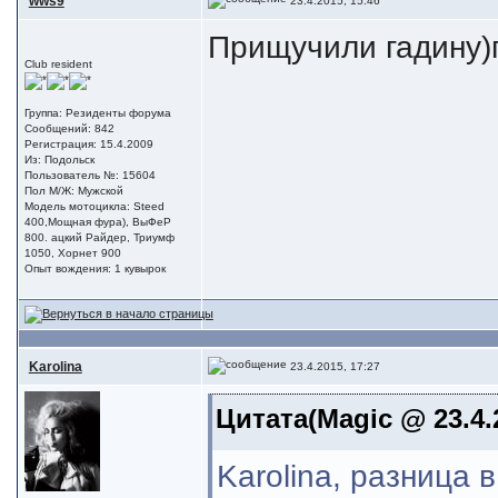
wws9
23.4.2015, 15:46
Прищучили гадину)п
Club resident
Группа: Резиденты форума
Сообщений: 842
Регистрация: 15.4.2009
Из: Подольск
Пользователь №: 15604
Пол М/Ж: Мужской
Модель мотоцикла: Steed
400,Мощная фура), ВыФеР
800. ацкий Райдер, Триумф
1050, Хорнет 900
Опыт вождения: 1 кувырок
Karolina
23.4.2015, 17:27
Цитата(Magic @ 23.4.
Karolina, разница 