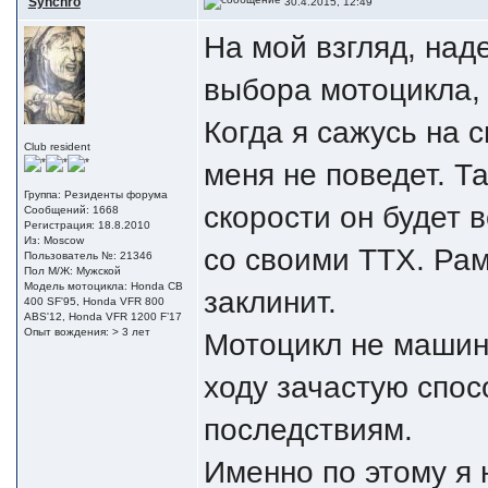
Synchro
30.4.2015, 12:49
На мой взгляд, над
выбора мотоцикла, 
Когда я сажусь на с
Club resident
меня не поведет. Т
Группа: Резиденты форума
скорости он будет в
Сообщений: 1668
Регистрация: 18.8.2010
Из: Moscow
со своими ТТХ. Рам
Пользователь №: 21346
Пол М/Ж: Мужской
Модель мотоцикла: Honda CB
заклинит.
400 SF'95, Honda VFR 800
ABS'12, Honda VFR 1200 F’17
Опыт вождения: > 3 лет
Мотоцикл не машина
ходу зачастую спо
последствиям.
Именно по этому я 