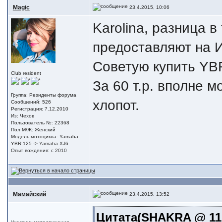
Magic
23.4.2015, 10:06
Karolina, разница в
предоставляют на И
Советую купить YBR 
Club resident
За 60 т.р. вполне м
Группа: Резиденты форума
хлопот.
Сообщений: 526
Регистрация: 7.12.2010
Из: Чехов
Пользователь №: 22368
Пол М/Ж: Женский
Модель мотоцикла: Yamaha
YBR 125 -> Yamaha XJ6
Опыт вождения: с 2010
Мамайский
23.4.2015, 13:52
Цитата(SHAKRA @ 11.