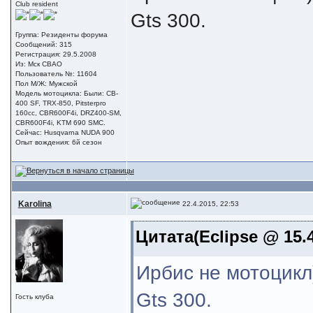
Club resident
Gts 300.
Группа: Резиденты форума
Сообщений: 315
Регистрация: 29.5.2008
Из: Мск СВАО
Пользователь №: 11604
Пол М/Ж: Мужской
Модель мотоцикла: Были: CB-
400 SF, TRX-850, Pitsterpro
160cc, CBR600F4i, DRZ400-SM,
CBR600F4i, KTM 690 SMC.
Сейчас: Husqvarna NUDA 900
Опыт вождения: 6й сезон
Karolina
22.4.2015, 22:53
Цитата(Eclipse @ 15.4
Ирбис не мотоцикл
Gts 300.
Гость клуба