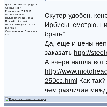
Группа: Резиденты форума
Сообщений: 6
Регистрация: 7.4.2015
Скутер удобен, коне
Из: Новосибирск
Пользователь №: 35681
Пол М/Ж: Женский
Ирбисы, смотрю, ни 
Модель мотоцикла: Только
выбираю)
Опыт вождения: Стажа еще
брать".
нет
Да, еще и цены непо
заказать
http://stee
А вчера нашла вот 
http://www.motohead.
250cc.html
Как так? 
чем различие межд