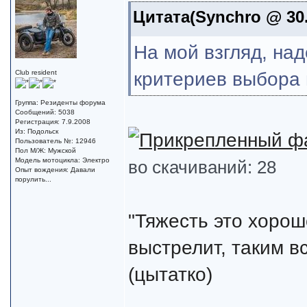
Цитата(Synchro @ 30.
На мой взгляд, над
критериев выбора 
Club resident
Группа: Резиденты форума
Сообщений: 5038
Регистрация: 7.9.2008
Из: Подольск
Пользователь №: 12946
Пол М/Ж: Мужской
Модель мотоцикла: Электро
во скачиваний: 28
Опыт вождения: Давали
порулить...
"Тяжесть это хорош
выстрелит, таким в
(цытатко)