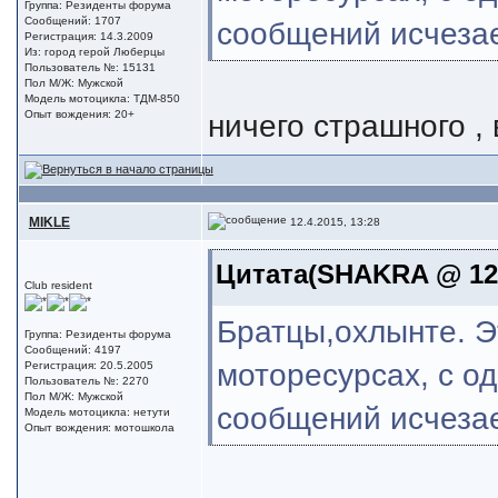
Группа: Резиденты форума
Сообщений: 1707
сообщений исчезае
Регистрация: 14.3.2009
Из: город герой Люберцы
Пользователь №: 15131
Пол М/Ж: Мужской
Модель мотоцикла: ТДМ-850
ничего страшного ,
Опыт вождения: 20+
MIKLE
12.4.2015, 13:28
Цитата(SHAKRA @ 12.
Club resident
Братцы,охлынте. Э
Группа: Резиденты форума
Сообщений: 4197
моторесурсах, с о
Регистрация: 20.5.2005
Пользователь №: 2270
Пол М/Ж: Мужской
сообщений исчезае
Модель мотоцикла: нетути
Опыт вождения: мотошкола