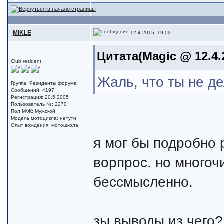
MIKLE
12.4.2015, 19:02
Цитата(Magic @ 12.4.
Club resident
Жаль, что ты не д
Группа: Резиденты форума
Сообщений: 4197
Регистрация: 20.5.2005
Пользователь №: 2270
Пол М/Ж: Мужской
Модель мотоцикла: нетути
Опыт вождения: мотошкола
я мог бы подробно 
ворпрос. но многоч
бессмысленно.
зы выводы из чего?