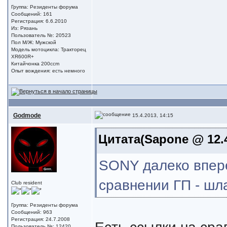
Группа: Резиденты форума
Сообщений: 161
Регистрация: 6.6.2010
Из: Рязань
Пользователь №: 20523
Пол М/Ж: Мужской
Модель мотоцикла: Тракторец
XR600R+
Китайчонка 200ccm
Опыт вождения: есть немного
Godmode
15.4.2013, 14:15
Цитата(Sapone @ 12.4
SONY далеко впере
сравнении ГП - шла
Club resident
Группа: Резиденты форума
Сообщений: 963
Регистрация: 24.7.2008
Есть ссылки на сра
Пользователь №: 12420