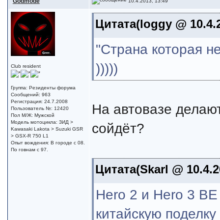
Godmode
10.4.2013, 13:49
Цитата(loggy @ 10.4.2
"Страна которая н
)))))
Club resident
Группа: Резиденты форума
Сообщений: 963
Регистрация: 24.7.2008
На автовазе делают
Пользователь №: 12420
Пол М/Ж: Мужской
Модель мотоцикла: ЗИД >
сойдёт?
Kawasaki Lakota > Suzuki GSR
> GSX-R 750 L1
Опыт вождения: В городе с 08.
По говнам с 97.
Цитата(Skarl @ 10.4.2
Hero 2 и Hero 3 B
китайскую поделку