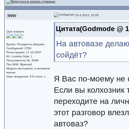
loggy
10.4.2013, 15:28
Цитата(Godmode @ 10
Club resident
На автовазе делают
Группа: Резиденты форума
Сообщений: 2760
сойдёт?
Регистрация: 17.10.2007
Из: Losinka Style :)
Пользователь №: 9346
Пол М/Ж: Мужской
Модель мотоцикла: в активном
поиске
Я Вас по-моему не 
Опыт вождения: 5-й сезон :)
Если вы колхозник 
переходите на личн
этот разговор влез
автоваз?