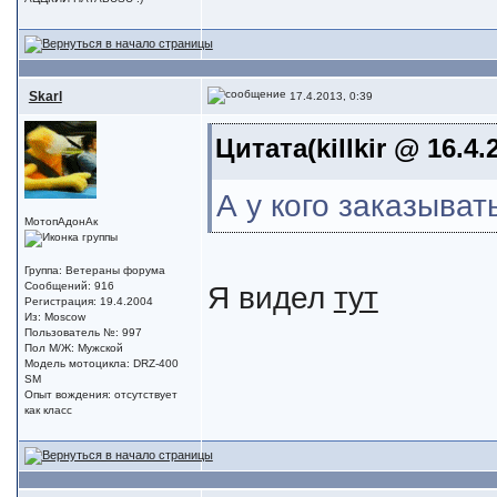
Skarl
17.4.2013, 0:39
Цитата(killkir @ 16.4.
А у кого заказыва
МотопАдонАк
Группа: Ветераны форума
Я видел
тут
Сообщений: 916
Регистрация: 19.4.2004
Из: Moscow
Пользователь №: 997
Пол М/Ж: Мужской
Модель мотоцикла: DRZ-400
SM
Опыт вождения: отсутствует
как класс