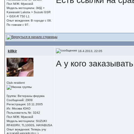
Пол М/Ж: Мужской
Модель мотоцикла: ЗИД >
Kawasaki Lakota > Suzuki GSR
> GSX-R 750 L1
Опыт вождения: В городе с 08.
По говнам с 97.
killkir
16.4.2013, 22:05
А у кого заказыват
Club resident
Группа: Ветераны форума
Сообщений: 2909
Регистрация: 10.11.2005
Из: Москва ЮАО
Пользователь №: 3242
Пол М/Ж: Мужской
Модель мотоцикла: SUZUKI
RF400RV, TL1000S, HAYABUSA
Опыт вождения: Теперь учу
АЦЦКИЙ HAYABUSU :)