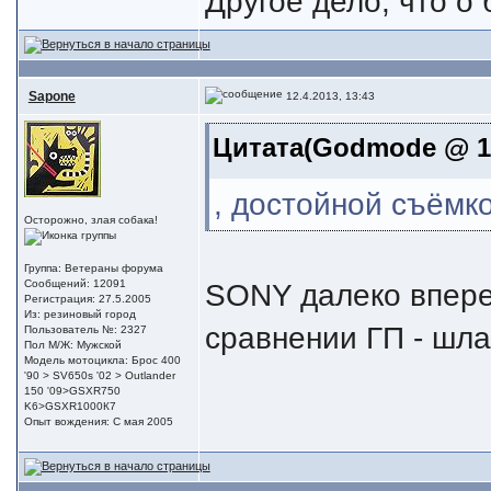
Другое дело, что о 
Sapone
12.4.2013, 13:43
Цитата(Godmode @ 12
, достойной съёмко
Осторожно, злая собака!
Группа: Ветераны форума
SONY далеко впере
Сообщений: 12091
Регистрация: 27.5.2005
Из: резиновый город
сравнении ГП - шла
Пользователь №: 2327
Пол М/Ж: Мужской
Модель мотоцикла: Брос 400
'90 > SV650s '02 > Outlander
150 '09>GSXR750
K6>GSXR1000К7
Опыт вождения: С мая 2005