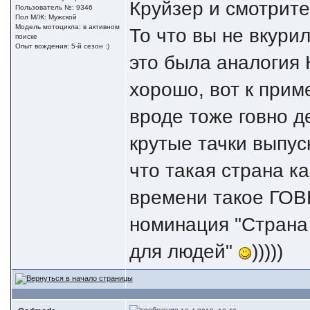
Круйзер и смотрите
Пользователь №: 9346
Пол М/Ж: Мужской
Модель мотоцикла: в активном
То что вы не вкурил
поиске
Опыт вождения: 5-й сезон :)
это была аналогия 
хорошо, вот к прим
вроде тоже говно д
крутые тачки выпуск
что такая страна к
времени такое ГОВ
номинация "Страна
для людей"
)))))