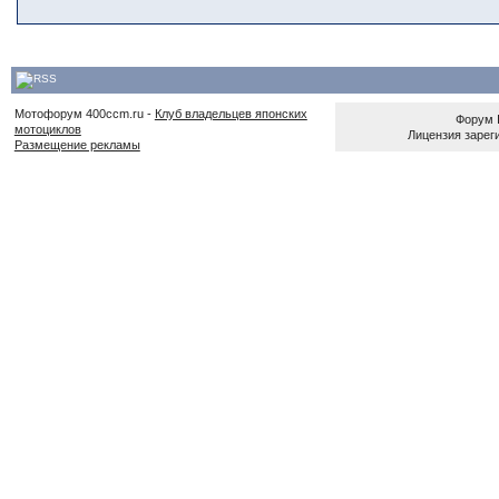
Мотофорум 400ccm.ru -
Клуб владельцев японских
Форум
мотоциклов
Лицензия зареги
Размещение рекламы