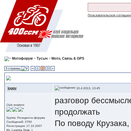
Пользовательское соглашен
Мотофорум
>
Тусыч
>
Мото, Связь & GPS
3 страниц
<
1
2
3
>
Ну вот и GoPro пал жертвой китаез
, ЭкшнКамера
loggy
10.4.2013, 13:45
разговор бессмысле
Club resident
продолжать
Группа: Резиденты форума
По поводу Крузака,
Сообщений: 2760
Регистрация: 17.10.2007
Из: Losinka Style :)