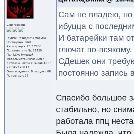
Сам не владею, но
ибуцца с последни
Club resident
И батарейки там от
Группа: Резиденты форума
Сообщений: 963
глючат по-всякому.
Регистрация: 24.7.2008
Пользователь №: 12420
Пол М/Ж: Мужской
СДешек они требую
Модель мотоцикла: ЗИД >
Kawasaki Lakota > Suzuki GSR
> GSX-R 750 L1
постоянно запись в
Опыт вождения: В городе с 08.
По говнам с 97.
Спасибо большое з
стабильно, но сним
работала ппц неста
Была надежда, что 