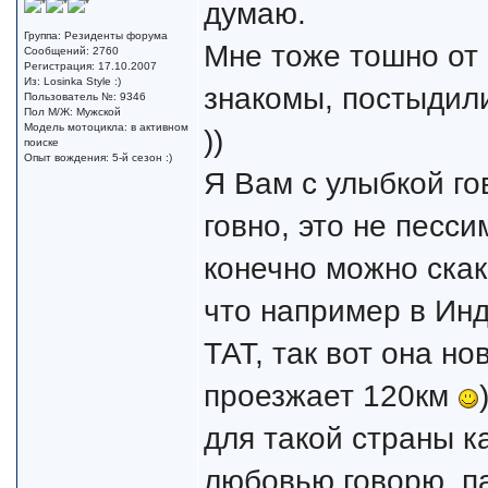
думаю.
Группа: Резиденты форума
Мне тоже тошно от
Сообщений: 2760
Регистрация: 17.10.2007
Из: Losinka Style :)
знакомы, постыдил
Пользователь №: 9346
Пол М/Ж: Мужской
Модель мотоцикла: в активном
))
поиске
Опыт вождения: 5-й сезон :)
Я Вам с улыбкой го
говно, это не песс
конечно можно скак
что например в Ин
ТАТ, так вот она н
проезжает 120км
для такой страны ка
любовью говорю, па