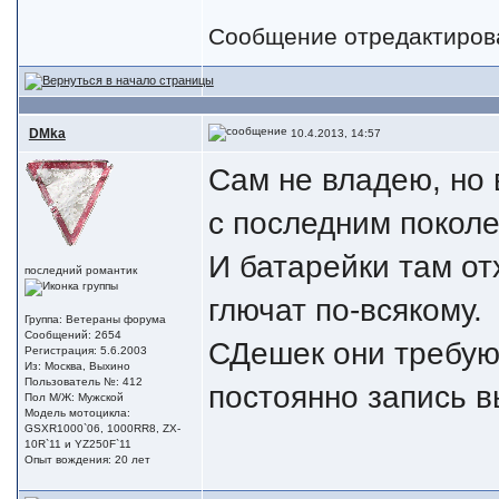
Сообщение отредактиро
DMka
10.4.2013, 14:57
Сам не владею, но 
с последним поколе
И батарейки там от
последний романтик
глючат по-всякому.
Группа: Ветераны форума
Сообщений: 2654
СДешек они требуют
Регистрация: 5.6.2003
Из: Москва, Выхино
Пользователь №: 412
постоянно запись вы
Пол М/Ж: Мужской
Модель мотоцикла:
GSXR1000`06, 1000RR8, ZX-
10R`11 и YZ250F`11
Опыт вождения: 20 лет