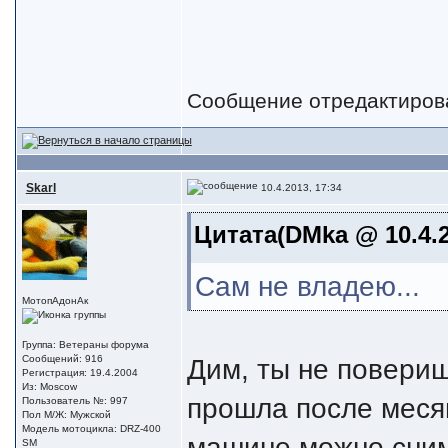
Сообщение отредактиро
Skarl
10.4.2013, 17:34
Цитата(DMka @ 10.4.2
Сам не владею...
МотопАдонАк
Группа: Ветераны форума
Дим, ты не повериш
Сообщений: 916
Регистрация: 19.4.2004
Из: Moscow
прошла после месяц
Пользователь №: 997
Пол М/Ж: Мужской
Модель мотоцикла: DRZ-400
машине можно снима
SM