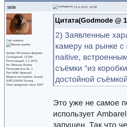
turtle
12.4.2013, 14:56
Цитата(Godmode @ 12
2) Заявленные хар
Club resident
камеру на рынке с 
Группа: Ветераны форума
naitive, встроенны
Сообщений: 12789
Регистрация: 1.1.1970
Из: Moscow, Russia
съёмки "из коробки"
Пользователь №: 1
Пол М/Ж: Мужской
достойной съёмкой
Модель мотоцикла: Suzuki
GSF1250SA Touring
Опыт вождения: since 1997
Это уже не самое п
использует Ambarel
запущен. Так что ч