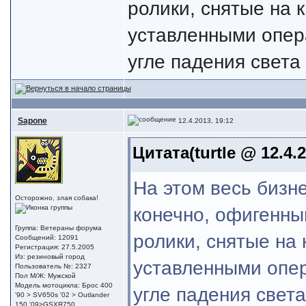
ролики, снятые на
уставленными опер
угле падения света 
Sapone
12.4.2013, 19:12
Цитата(turtle @ 12.4.
На этом весь бизне
Осторожно, злая собака!
конечно, офигенны
Группа: Ветераны форума
ролики, снятые на
Сообщений: 12091
Регистрация: 27.5.2005
Из: резиновый город
уставленными опе
Пользователь №: 2327
Пол М/Ж: Мужской
Модель мотоцикла: Брос 400
угле падения света
'90 > SV650s '02 > Outlander
150 '09>GSXR750