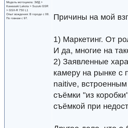
Модель мотоцикла: ЗИД >
Kawasaki Lakota > Suzuki GSR
> GSX-R 750 L1
Причины на мой взг
Опыт вождения: В городе с 08.
По говнам с 97.
1) Маркетинг. От р
И да, многие на так
2) Заявленные хара
камеру на рынке с п
naitive, встроенным
съёмки "из коробки"
съёмкой при недост