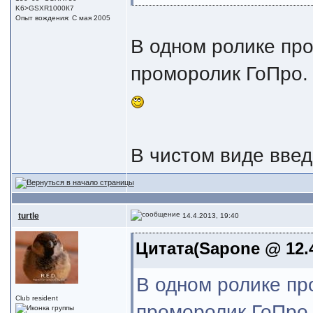
K6>GSXR1000К7
Опыт вождения: С мая 2005
В одном ролике про
проморолик ГоПро. 
В чистом виде введ
turtle
14.4.2013, 19:40
Цитата(Sapone @ 12.4
В одном ролике пр
Club resident
проморолик ГоПро.