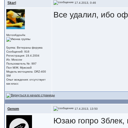
Skarl
17.4.2013, 0:46
Все удалил, ибо оф
МотопАдонАк
Группа: Ветераны форума
Сообщений: 916
Регистрация: 19.4.2004
Из: Moscow
Пользователь №: 997
Пол М/Ж: Мужской
Модель мотоцикла: DRZ-400
SM
Опыт вождения: отсутствует
как класс
Genom
17.4.2013, 13:50
Юзаю гопро 3блек,