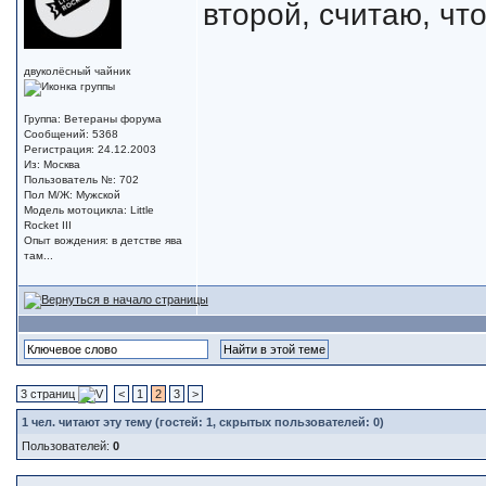
второй, считаю, чт
двуколёсный чайник
Группа: Ветераны форума
Сообщений: 5368
Регистрация: 24.12.2003
Из: Москва
Пользователь №: 702
Пол М/Ж: Мужской
Модель мотоцикла: Little
Rocket III
Опыт вождения: в детстве ява
там...
3 страниц
<
1
2
3
>
1
чел. читают эту тему (гостей: 1, скрытых пользователей: 0)
Пользователей:
0