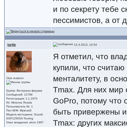
и по секрету тебе с
пессимистов, а от
turtle
12.4.2013, 10:54
Я отметил, что вла
купили, что считаю
менталитету, в осн
Club resident
Tmax. Для них мир 
Группа: Ветераны форума
Сообщений: 12789
GoPro, потому что 
Регистрация: 1.1.1970
Из: Moscow, Russia
Пользователь №: 1
быть привержены и
Пол М/Ж: Мужской
Модель мотоцикла: Suzuki
GSF1250SA Touring
Tmax: других максис
Опыт вождения: since 1997