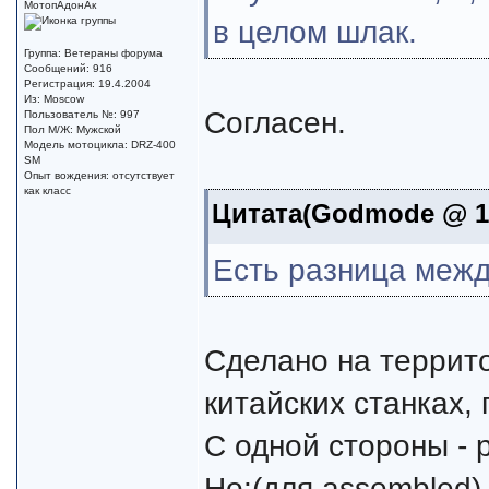
МотопАдонАк
в целом шлак.
Группа: Ветераны форума
Сообщений: 916
Регистрация: 19.4.2004
Из: Moscow
Согласен.
Пользователь №: 997
Пол М/Ж: Мужской
Модель мотоцикла: DRZ-400
SM
Опыт вождения: отсутствует
как класс
Цитата(Godmode @ 10
Есть разница между
Сделано на террито
китайских станках,
С одной стороны - 
Но:(для assembled)