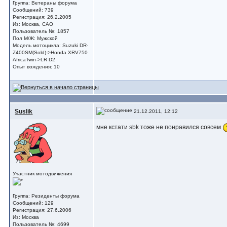
Группа: Ветераны форума
Сообщений: 739
Регистрация: 26.2.2005
Из: Москва, САО
Пользователь №: 1857
Пол М/Ж: Мужской
Модель мотоцикла: Suzuki DR-
Z400SM(Sold)->Honda XRV750
AfricaTwin->LR D2
Опыт вождения: 10
Suslik
21.12.2011, 12:12
мне кстати sbk тоже не понравился совсем
Участник мотодвижения
Группа: Резиденты форума
Сообщений: 129
Регистрация: 27.6.2006
Из: Москва
Пользователь №: 4699