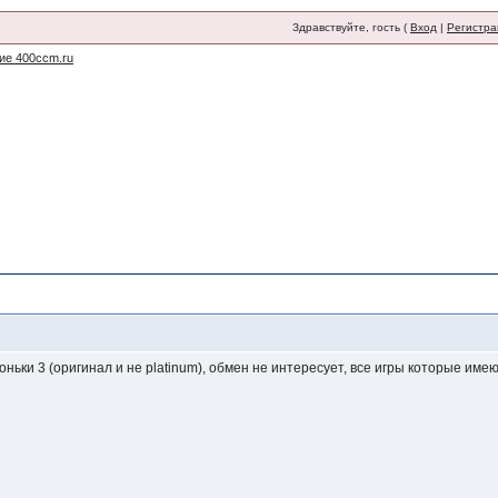
Здравствуйте, гость (
Вход
|
Регистра
ие 400ccm.ru
оньки 3 (оригинал и не platinum), обмен не интересует, все игры которые име