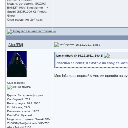
Модель мотоцикла: SUZUKI
BANDIT 400V Streetfighter --->
Suzuki GSXR1000 K3 Project
Ghost
Опыт вождения: 2ой сезон
Alex[FM]
16.12.2011, 14:52
Цитата(bufu @ 16.12.2011, 14:42)
спасибо за совет, я смотрю на ebay, те кот
Мне Infamous первый с Англии пришёл на рус
Club resident
Группа: Ветераны форума
Сообщений: 739
Регистрация: 26.2.2005
Из: Москва, САО
Пользователь №: 1857
Пол М/Ж: Мужской
Модель мотоцикла: Suzuki DR-
Z400SM(Sold)->Honda XRV750
AfricaTwin->LR D2