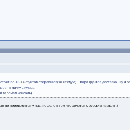
 стоят по 13-14 фунтов стерлингов(за каждую) + пара фунтов доставка. Ну и 
в - в личку стучись.
 и взломал консоль)
ые не переводятся у нас, но дело в том что хочется с русским языком ;)