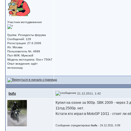
Участник мотодвижения
Группа: Резиденты форума
Сообщений: 129
Регистрация: 27.6.2006
Из: Москва
Пользователь №: 4699
Пол М/Ж: Мужской
Модель мотоцикла: Gsx-r 750k7
Опыт вождения: идёт
потихоньку
bufu
21.12.2011, 1:42
Купил на озоне за 900р. SBK 2009 - через 3 
11год 2500р. нет.
Кстати кто играл в MotoGP 10/11 - стоит ли 
Сообщение отредактировал
bufu
- 24.12.2011, 0:08