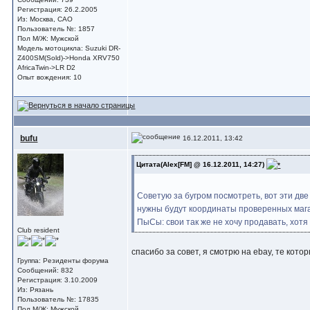
Регистрация: 26.2.2005
Из: Москва, САО
Пользователь №: 1857
Пол М/Ж: Мужской
Модель мотоцикла: Suzuki DR-
Z400SM(Sold)->Honda XRV750
AfricaTwin->LR D2
Опыт вождения: 10
bufu
16.12.2011, 13:42
Цитата(Alex[FM] @ 16.12.2011, 14:27)
Советую за бугром посмотреть, вот эти две
нужны будут координаты проверенных магазо
ПыСы: свои так же не хочу продавать, хотя
Club resident
спасибо за совет, я смотрю на ebay, те котор
Группа: Резиденты форума
Сообщений: 832
Регистрация: 3.10.2009
Из: Рязань
Пользователь №: 17835
Пол М/Ж: Мужской