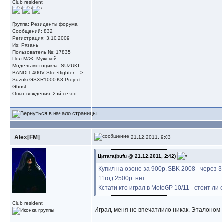
Club resident
Группа: Резиденты форума
Сообщений: 832
Регистрация: 3.10.2009
Из: Рязань
Пользователь №: 17835
Пол М/Ж: Мужской
Модель мотоцикла: SUZUKI
BANDIT 400V Streetfighter --->
Suzuki GSXR1000 K3 Project
Ghost
Опыт вождения: 2ой сезон
Alex[FM]
21.12.2011, 9:03
Цитата(bufu @ 21.12.2011, 2:42)
Купил на озоне за 900р. SBK 2008 - через 3
11год 2500р. нет.
Кстати кто играл в MotoGP 10/11 - стоит ли
Club resident
Играл, меня не впечатлило никак. Эталоном 