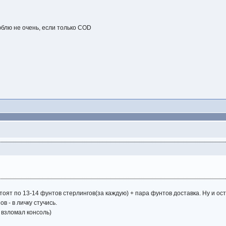
юблю не очень, если только COD
стоят по 13-14 фунтов стерлингов(за каждую) + пара фунтов доставка. Ну и ос
 - в личку стучись.
и взломал консоль)