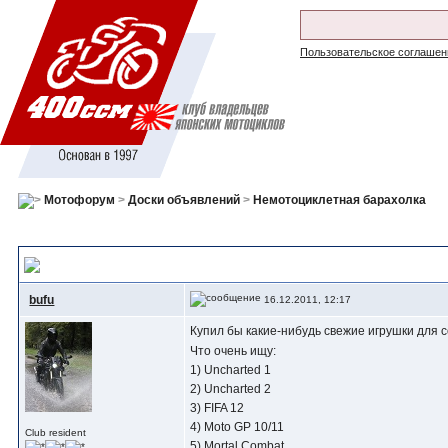
Пользовательское соглашен
Мотофорум
>
Доски объявлений
>
Немотоциклетная барахолка
PS3 Игры
, купил бы!
bufu
16.12.2011, 12:17
Купил бы какие-нибудь свежие игрушки для с
Что очень ищу:
1) Uncharted 1
2) Uncharted 2
3) FIFA 12
4) Moto GP 10/11
Club resident
5) Mortal Combat