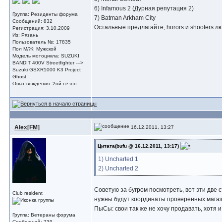
6) Infamous 2 (Дурная репутация 2)
Группа: Резиденты форума
7) Batman Arkham City
Сообщений: 832
Остальные предлагайте, horors и shooters л
Регистрация: 3.10.2009
Из: Рязань
Пользователь №: 17835
Пол М/Ж: Мужской
Модель мотоцикла: SUZUKI
BANDIT 400V Streetfighter --->
Suzuki GSXR1000 K3 Project
Ghost
Опыт вождения: 2ой сезон
Alex[FM]
16.12.2011, 13:27
Цитата(bufu @ 16.12.2011, 13:17)
1) Uncharted 1
2) Uncharted 2
Советую за бугром посмотреть, вот эти две 
Club resident
нужны будут координаты проверенных магазов
ПыСы: свои так же не хочу продавать, хотя 
Группа: Ветераны форума
Сообщений: 739