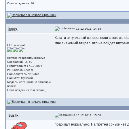
Опыт вождения: 10
loggy
16.12.2011, 14:58
Кстати актуальный вопрос, если с того же e
мне знакомый втирал, что не пойдет нихре
Club resident
Группа: Резиденты форума
Сообщений: 2760
Регистрация: 17.10.2007
Из: Losinka Style :)
Пользователь №: 9346
Пол М/Ж: Мужской
Модель мотоцикла: в активном
поиске
Опыт вождения: 5-й сезон :)
Suslik
16.12.2011, 15:08
подойдут нормально. На третей соньке нет д