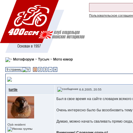
Пользовательское соглашен
Мотофорум
>
Тусыч
>
Мото юмор
9 страниц
1
2
3
>
»
Словарь сленга
, была такая мысль
turtle
6.6.2005, 20:55
Был в свое время на сайте словарик всякого 
Очень интересно было бы возобновить тему 
Думаю, можно начать сваливать прямо сюда,
Club resident
Внимание! Словарик открыт!