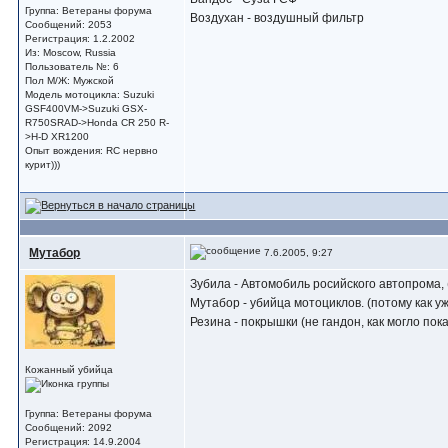
Группа: Ветераны форума
Воздухан - воздушный фильтр
Сообщений: 2053
Регистрация: 1.2.2002
Из: Moscow, Russia
Пользователь №: 6
Пол М/Ж: Мужской
Модель мотоцикла: Suzuki
GSF400VM->Suzuki GSX-
R750SRAD->Honda CR 250 R-
>H-D XR1200
Опыт вождения: RC нервно
курит)))
Мутабор
7.6.2005, 9:27
Зубила - Автомобиль росийского автопрома, 
Мутабор - убийца мотоциклов. (потому как у
Резина - покрышки (не гандон, как могло пок
Кожанный убийца
Группа: Ветераны форума
Сообщений: 2092
Регистрация: 14.9.2004