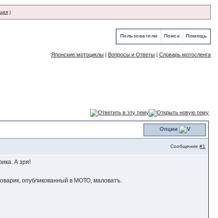
ция
)
Пользователи
Поиск
Помощь
Японские мотоциклы
|
Вопросы и Ответы
|
Словарь мотосленга
Опции
Сообщение
#1
ика. А зря!
ловарик, опубликованный в МОТО, маловатъ.