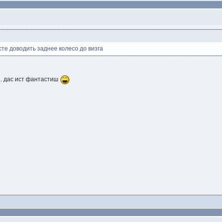
сте доводить заднее колесо до визга
..... дас ист фантастиш