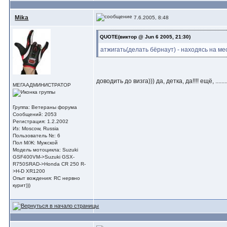
Mika
7.6.2005, 8:48
QUOTE(виктор @ Jun 6 2005, 21:30)
атжигать(делать бёрнаут) - находясь на ме
доводить до визга))) да, детка, да!!!! ещё, ....
МЕГААДМИНИСТРАТОР
Группа: Ветераны форума
Сообщений: 2053
Регистрация: 1.2.2002
Из: Moscow, Russia
Пользователь №: 6
Пол М/Ж: Мужской
Модель мотоцикла: Suzuki
GSF400VM->Suzuki GSX-
R750SRAD->Honda CR 250 R-
>H-D XR1200
Опыт вождения: RC нервно
курит)))