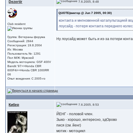
Dezertir
7.6.2005, 8:48
QUOTE(виктор @ Jun 7 2005, 00:30)
контакта и мнгновенной катапультацией во
Club resident
лоусайд - потеря контакта переднего колес
Группа: Ветераны форума
Ну лоусайд может быть и из-за потери конта
Сообщений: 2844
Регистрация: 19.8.2004
Из: Москва
Пользователь №: 1291
Пол М/Ж: Мужской
Модель мотоцикла: GSF 400V
Bandit '97>>Honda CBR
600F4i>>Honda CBR 1000RR
06
Опыт вождения: С 2005-го
Кибер
7.6.2005, 8:53
ЙЕНГ - половой член.
Зыко - хорошо, интересно, здОрово
пися (см. йенг)
мотик - мотоцикл