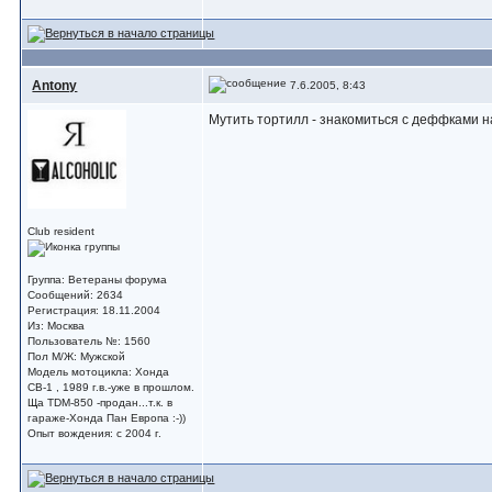
Antony
7.6.2005, 8:43
Мутить тортилл - знакомиться с деффками на
Club resident
Группа: Ветераны форума
Сообщений: 2634
Регистрация: 18.11.2004
Из: Москва
Пользователь №: 1560
Пол М/Ж: Мужской
Модель мотоцикла: Хонда
СВ-1 , 1989 г.в.-уже в прошлом.
Ща TDM-850 -продан...т.к. в
гараже-Хонда Пан Европа :-))
Опыт вождения: с 2004 г.