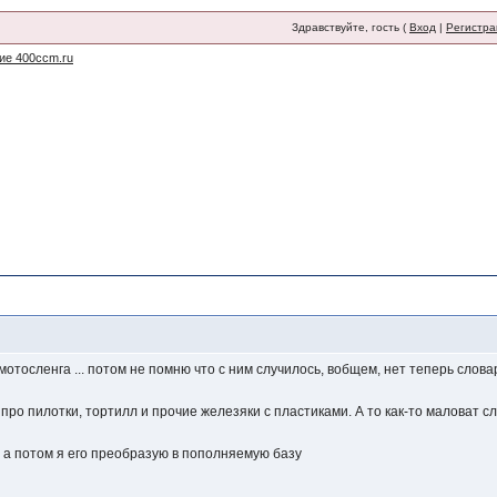
Здравствуйте, гость (
Вход
|
Регистра
ие 400ccm.ru
мотосленга ... потом не помню что с ним случилось, вобщем, нет теперь словар
про пилотки, тортилл и прочие железяки с пластиками. А то как-то маловат с
 а потом я его преобразую в пополняемую базу