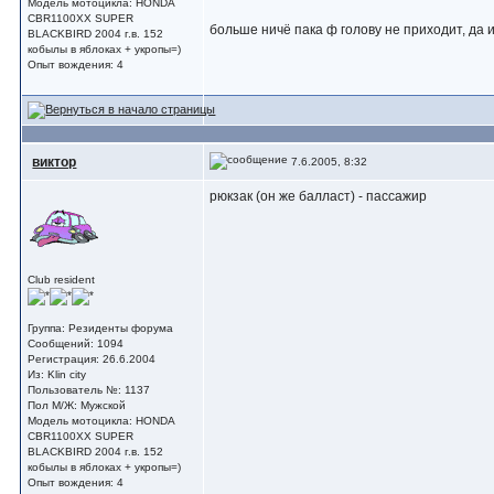
Модель мотоцикла: HONDA
CBR1100XX SUPER
больше ничё пака ф голову не приходит, да и
BLACKBIRD 2004 г.в. 152
кобылы в яблоках + укропы=)
Опыт вождения: 4
виктор
7.6.2005, 8:32
рюкзак (он же балласт) - пассажир
Club resident
Группа: Резиденты форума
Сообщений: 1094
Регистрация: 26.6.2004
Из: Klin city
Пользователь №: 1137
Пол М/Ж: Мужской
Модель мотоцикла: HONDA
CBR1100XX SUPER
BLACKBIRD 2004 г.в. 152
кобылы в яблоках + укропы=)
Опыт вождения: 4