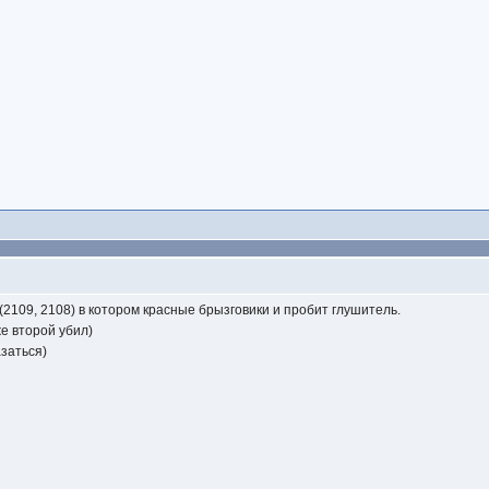
(2109, 2108) в котором красные брызговики и пробит глушитель.
же второй убил)
азаться)