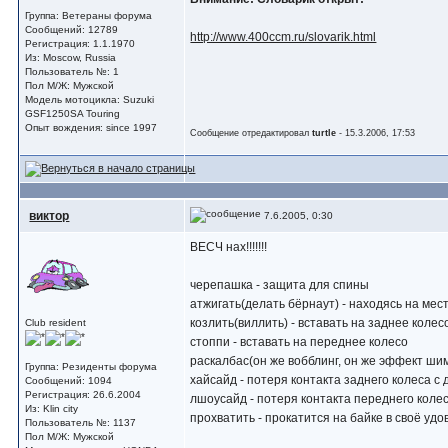
Группа: Ветераны форума
Сообщений: 12789
http://www.400ccm.ru/slovarik.html
Регистрация: 1.1.1970
Из: Moscow, Russia
Пользователь №: 1
Пол М/Ж: Мужской
Модель мотоцикла: Suzuki
GSF1250SA Touring
Опыт вождения: since 1997
Сообщение отредактировал
turtle
- 15.3.2006, 17:53
виктор
7.6.2005, 0:30
ВЕСЧ нах!!!!!!!
черепашка - защита для спины
атжигать(делать бёрнаут) - находясь на мес
козлить(виллить) - вставать на заднее колес
Club resident
стоппи - вставать на переднее колесо
раскалбас(он же вобблинг, он же эффект шим
Группа: Резиденты форума
хайсайд - потеря контакта заднего колеса 
Сообщений: 1094
Регистрация: 26.6.2004
лшоусайд - потеря контакта переднего колес
Из: Klin city
прохватить - прокатится на байке в своё уд
Пользователь №: 1137
Пол М/Ж: Мужской