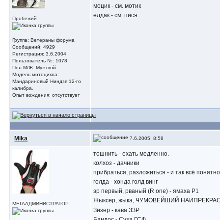
моцик - см. мотик
елдак - см. пися.
Пробежий
Группа: Ветераны форума
Сообщений: 4929
Регистрация: 3.6.2004
Пользователь №: 1078
Пол М/Ж: Мужской
Модель мотоцикла:
Мандариновый Ниндзя 12-го
калибра.
Опыт вождения: отсутствует
Mika
7.6.2005, 8:58
тошнить - ехать медленно.
колхоз - дачники
прибраться, разложиться - и так всё понятн
голда - хонда голд винг
эр первый, рваный (R one) - ямаха Р1
Жыксер, жыка, ЧУМОВЕЙШИЙ НАИПРЕКРАС
МЕГААДМИНИСТРАТОР
Зизер - кава ЗЗР
Бандос - Суза ГСФ