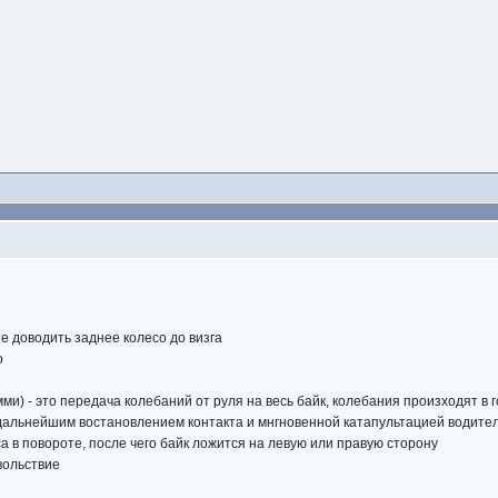
те доводить заднее колесо до визга
о
ми) - это передача колебаний от руля на весь байк, колебания произходят в
с дальнейшим востановлением контакта и мнгновенной катапультацией водител
а в повороте, после чего байк ложится на левую или правую сторону
овольствие