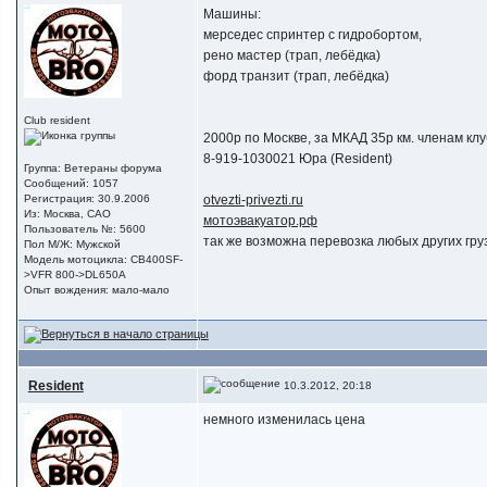
Машины:
мерседес спринтер с гидробортом,
рено мастер (трап, лебёдка)
форд транзит (трап, лебёдка)
Club resident
2000р по Москве, за МКАД 35р км. членам кл
8-919-1030021 Юра (Resident)
Группа: Ветераны форума
Сообщений: 1057
Регистрация: 30.9.2006
otvezti-privezti.ru
Из: Москва, САО
мотоэвакуатор.рф
Пользователь №: 5600
так же возможна перевозка любых других гру
Пол М/Ж: Мужской
Модель мотоцикла: CB400SF-
>VFR 800->DL650A
Опыт вождения: мало-мало
Resident
10.3.2012, 20:18
немного изменилась цена