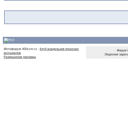
Мотофорум 400ccm.ru -
Клуб владельцев японских
Форум
мотоциклов
Лицензия зареги
Размещение рекламы