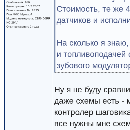
Сообщений: 166
Стоимость, те же 
Регистрация: 15.7.2007
Пользователь №: 8435
Пол М/Ж: Мужской
датчиков и исполн
Модель мотоцикла: CBR400RR
NC-29[L]
Опыт вождения: 2 года
На сколько я знаю
и топливоподачей 
зубового модулятор
Ну я не буду сравн
даже схемы есть - 
контролер шаговика
все нужны мне схем