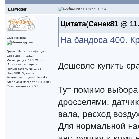
EasyRider
11.1.2011, 15:56
Цитата(Санек81 @ 11.
На бандоса 400. К
Club resident
Группа: Ветераны форума
Сообщений: 2217
Регистрация: 11.2.2005
Дешевле купить сра
Из: москва м. перово
Пользователь №: 1786
Пол М/Ж: Мужской
Модель мотоцикла: Honda
Steed 400 96год=> CB1000SF
Опыт вождения: с 97
Тут помимо выбора
дросселями, датчик
вала, расход воздух
Для нормальной на
инструкция и комп н