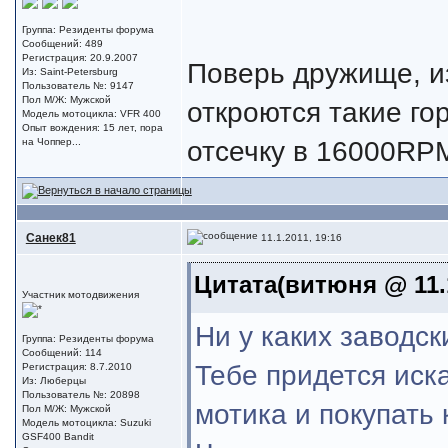
Группа: Резиденты форума
Сообщений: 489
Регистрация: 20.9.2007
Поверь дружище, и
Из: Saint-Petersburg
Пользователь №: 9147
Пол М/Ж: Мужской
откроются такие го
Модель мотоцикла: VFR 400
Опыт вождения: 15 лет, пора
отсечку в 16000RP
на Чоппер...
Санек81
11.1.2011, 19:16
Цитата(витюня @ 11.1
Участник мотодвижения
Ни у каких заводс
Группа: Резиденты форума
Сообщений: 114
Тебе придется иска
Регистрация: 8.7.2010
Из: Люберцы
Пользователь №: 20898
мотика и покупать 
Пол М/Ж: Мужской
Модель мотоцикла: Suzuki
GSF400 Bandit