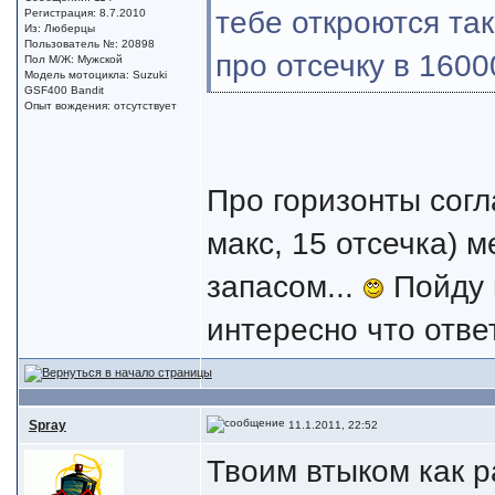
тебе откроются так
Регистрация: 8.7.2010
Из: Люберцы
Пользователь №: 20898
про отсечку в 160
Пол М/Ж: Мужской
Модель мотоцикла: Suzuki
GSF400 Bandit
Опыт вождения: отсутствует
Про горизонты согл
макс, 15 отсечка) 
запасом...
Пойду н
интересно что ответ
Spray
11.1.2011, 22:52
Твоим втыком как р