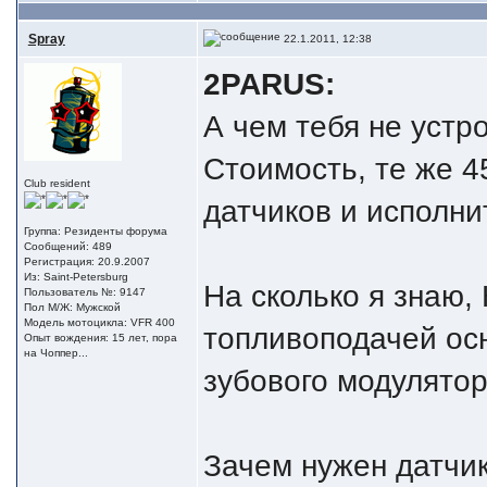
Spray
22.1.2011, 12:38
2PARUS:
А чем тебя не устр
Стоимость, те же 4
Club resident
датчиков и исполни
Группа: Резиденты форума
Сообщений: 489
Регистрация: 20.9.2007
Из: Saint-Petersburg
На сколько я знаю,
Пользователь №: 9147
Пол М/Ж: Мужской
Модель мотоцикла: VFR 400
топливоподачей ос
Опыт вождения: 15 лет, пора
на Чоппер...
зубового модулятор
Зачем нужен датчи