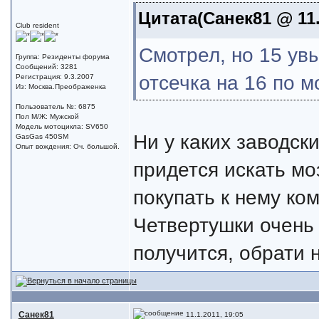
Цитата(Санек81 @ 11.
Club resident
Смотрел, но 15 увы
Группа: Резиденты форума
Сообщений: 3281
отсечка на 16 по м
Регистрация: 9.3.2007
Из: Москва.Преображенка
Пользователь №: 6875
Пол М/Ж: Мужской
Модель мотоцикла: SV650
Ни у каких заводск
GasGas 450SM
Опыт вождения: Оч. большой.
придется искать мо
покупать к нему ко
Четвертушки очень 
получится, обрати 
Санек81
11.1.2011, 19:05