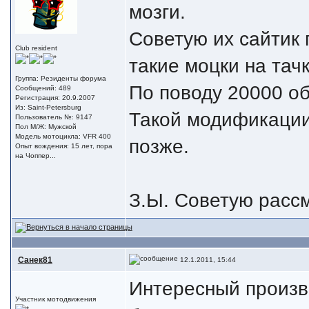
мозги.
Советую их сайтик 
Club resident
такие моцки на тачк
Группа: Резиденты форума
По поводу 20000 об.
Сообщений: 489
Регистрация: 20.9.2007
Из: Saint-Petersburg
Такой модификации
Пользователь №: 9147
Пол М/Ж: Мужской
Модель мотоцикла: VFR 400
позже.
Опыт вождения: 15 лет, пора
на Чоппер...
З.Ы. Советую расс
Санек81
12.1.2011, 15:44
Интересный произво
Участник мотодвижения