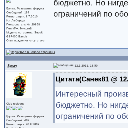
бюджетно. Но нигд
Группа: Резиденты форума
ограничений по обо
Сообщений: 114
Регистрация: 8.7.2010
Из: Люберцы
Пользователь №: 20898
Пол М/Ж: Мужской
Модель мотоцикла: Suzuki
GSF400 Bandit
Опыт вождения: отсутствует
Spray
12.1.2011, 18:50
Цитата(Санек81 @ 12.
Интересный произв
бюджетно. Но нигд
Club resident
ограничений по обо
Группа: Резиденты форума
Сообщений: 489
Регистрация: 20.9.2007