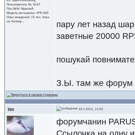
Из: Saint-Petersburg
Пользователь №: 9147
Пол М/Ж: Мужской
Модель мотоцикла: VFR 400
Опыт вождения: 15 лет, пора
пару лет назад шар
на Чоппер...
заветные 20000 RP
пошукай повнимате
З.Ы. там же форум е
bps
19.1.2011, 11:02
форумчанин PARUS
Ссылочка на одну 