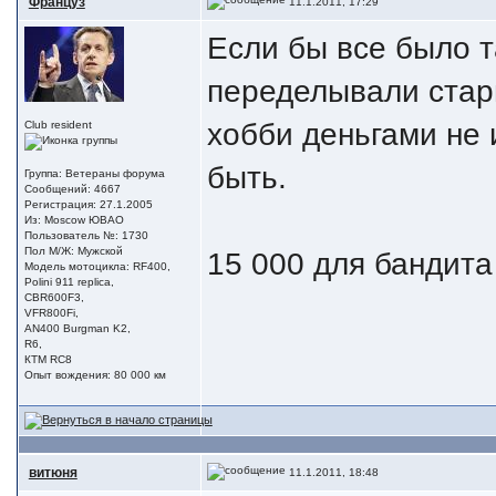
Француз
11.1.2011, 17:29
Если бы все было т
переделывали стар
хобби деньгами не
Club resident
быть.
Группа: Ветераны форума
Сообщений: 4667
Регистрация: 27.1.2005
Из: Moscow ЮВАО
Пользователь №: 1730
Пол М/Ж: Мужской
15 000 для бандита
Модель мотоцикла: RF400,
Polini 911 replica,
CBR600F3,
VFR800Fi,
AN400 Burgman K2,
R6,
КТМ RC8
Опыт вождения: 80 000 км
витюня
11.1.2011, 18:48