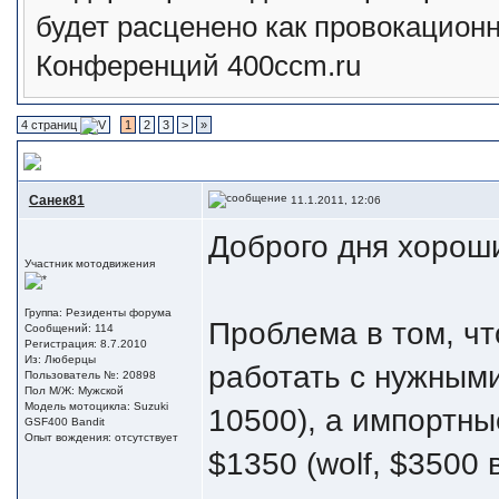
будет расценено как провокацио
Конференций 400ccm.ru
4 страниц
1
2
3
>
»
Инжектор на карбюраторный мотоцикл
, проблема с выбором эбу
Санек81
11.1.2011, 12:06
Доброго дня хорош
Участник мотодвижения
Группа: Резиденты форума
Проблема в том, чт
Сообщений: 114
Регистрация: 8.7.2010
Из: Люберцы
работать с нужными
Пользователь №: 20898
Пол М/Ж: Мужской
Модель мотоцикла: Suzuki
10500), а импортны
GSF400 Bandit
Опыт вождения: отсутствует
$1350 (wolf, $3500