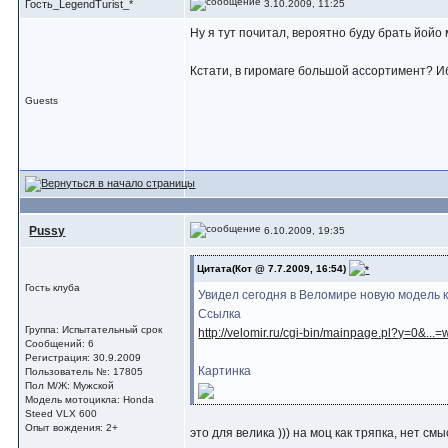
3.10.2009, 11:25
Гость_LegendTurist_*
Ну я тут почитал, вероятно буду брать йойо
Кстати, в гиромаге большой ассортимент? Иб
Guests
Pussy
6.10.2009, 19:35
Цитата(Кот @ 7.7.2009, 16:54)
Гость клуба
Увидел сегодня в Веломире новую модель 
Ссылка
Группа: Испытательный срок
http://velomir.ru/cgi-bin/mainpage.pl?y=0&..
Сообщений: 6
Регистрация: 30.9.2009
Картинка
Пользователь №: 17805
Пол М/Ж: Мужской
Модель мотоцикла: Honda
Steed VLX 600
Опыт вождения: 2+
это для велика ))) на моц как тряпка, нет смы