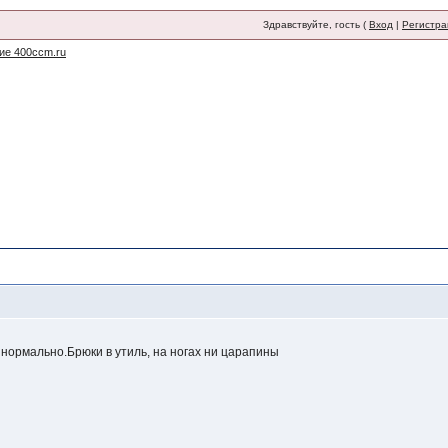
Здравствуйте, гость (
Вход
|
Регистра
ие 400ccm.ru
л нормально.Брюки в утиль, на ногах ни царапины