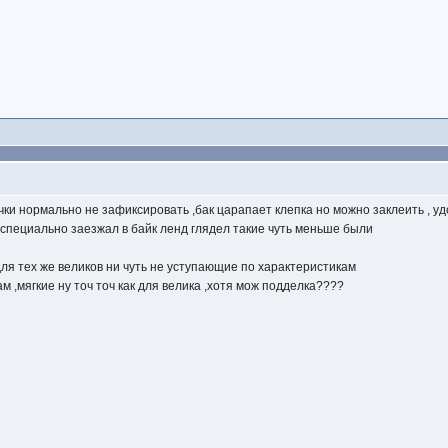
ки нормально не зафиксировать ,бак царапает клепка но можно заклеить , удо
 специально заезжал в байк ленд глядел такие чуть меньше были
 для тех же великов ни чуть не уступающие по характеристикам
м ,мягкие ну точ точ как для велика ,хотя мож подделка????