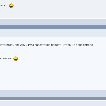
есь ...
к натягивать липучку и куда собсстенно цеплять чтобы не пережимало
ка спасает