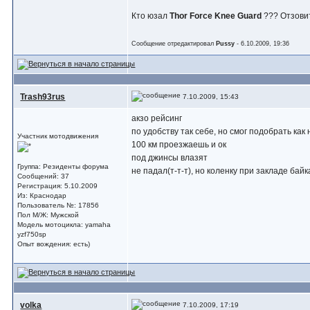
Кто юзал
Thor Force Knee Guard
??? Отзовит
Сообщение отредактировал
Pussy
- 6.10.2009, 19:36
Trash93rus
7.10.2009, 15:43
акзо рейсинг
по удобству так себе, но смог подобрать ка
Участник мотодвижения
100 км проезжаешь и ок
под джинсы влазят
Группа: Резиденты форума
не падал(т-т-т), но коленку при закладе бай
Сообщений: 37
Регистрация: 5.10.2009
Из: Краснодар
Пользователь №: 17856
Пол М/Ж: Мужской
Модель мотоцикла: yamaha
yzf750sp
Опыт вождения: есть)
volka
7.10.2009, 17:19