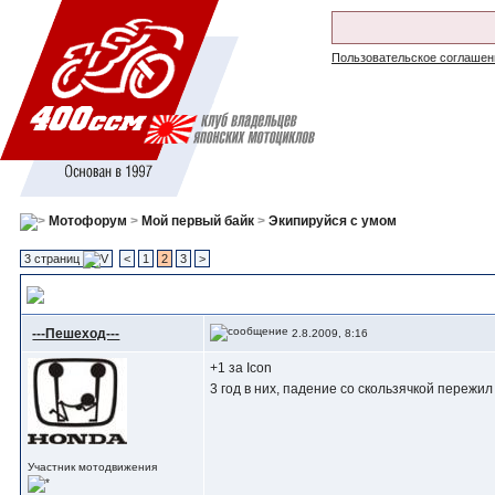
Пользовательское соглашен
Мотофорум
>
Мой первый байк
>
Экипируйся с умом
3 страниц
<
1
2
3
>
Выбор наколенников для города
---Пешеход---
2.8.2009, 8:16
+1 за Icon
3 год в них, падение со скользячкой пережи
Участник мотодвижения