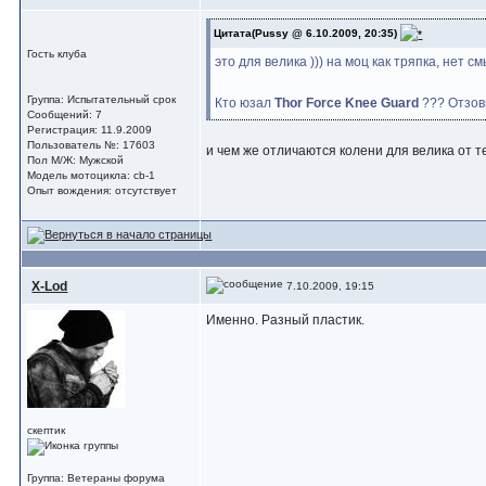
Цитата(Pussy @ 6.10.2009, 20:35)
Гость клуба
это для велика ))) на моц как тряпка, нет с
Группа: Испытательный срок
Кто юзал
Thor Force Knee Guard
??? Отзови
Сообщений: 7
Регистрация: 11.9.2009
Пользователь №: 17603
и чем же отличаются колени для велика от т
Пол М/Ж: Мужской
Модель мотоцикла: cb-1
Опыт вождения: отсутствует
X-Lod
7.10.2009, 19:15
Именно. Разный пластик.
скептик
Группа: Ветераны форума