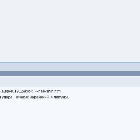
om.au/p/401912/axo-t...-knee-shin.html
и ударе. Никаких нареканий. 4 липучки.