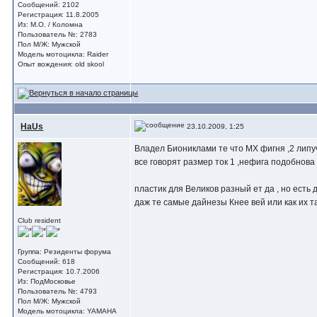
Сообщений: 2102
Регистрация: 11.8.2005
Из: М.О. / Коломна
Пользователь №: 2783
Пол М/Ж: Мужской
Модель мотоцикла: Raider
Опыт вождения: old skool
HaUs
23.10.2009, 1:25
Владел Биониклами те что МХ фигня ,2 липуч
все говорят размер ток 1 ,нефига подобнова
пластик для Великов разный ет да , но есть
даж те самые дайнезы Кнее вей или как их та
Club resident
Группа: Резиденты форума
Сообщений: 618
Регистрация: 10.7.2006
Из: ПодМосковье
Пользователь №: 4793
Пол М/Ж: Мужской
Модель мотоцикла: YAMAHA