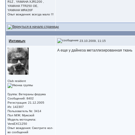
R1Z , YAMAHA XJR1200 ,
YAMAHA TTR250 OE,
YAMAHA WR426F
Опыт вождения: всегда мало !!!
Интимыч
23.10.2009, 11:15
А еще у дайнеза металлизированная ткань
Club resident
Группа: Ветераны форума
Сообщений: 8402
Регистрация: 21.12.2005
Из: 142307
Пользователь №: 3414
Пол М/Ж: Мужской
Модель мотоцикла:
VersEXC1250
Опыт вождения: Смотрите кол-
во сообщений