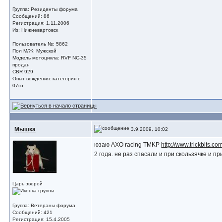
Группа: Резиденты форума
Сообщений: 86
Регистрация: 1.11.2006
Из: Нижневартовск
Пользователь №: 5862
Пол М/Ж: Мужской
Модель мотоцикла: RVF NC-35
продан
CBR 929
Опыт вождения: категория с
07го
Мышка
3.9.2009, 10:02
юзаю AXO racing TMKP
http://www.trickbits.c
2 года. не раз спасали и при скользячке и пр
Царь зверей
Группа: Ветераны форума
Сообщений: 421
Регистрация: 15.4.2005