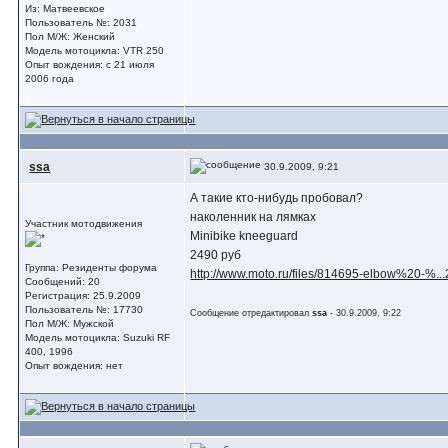
Из: Матвеевское
Пользователь №: 2031
Пол М/Ж: Женский
Модель мотоцикла: VTR 250
Опыт вождения: с 21 июля
2006 года
ssa
30.9.2009, 9:21
А такие кто-нибудь пробовал?
наколенник на лямках
Участник мотодвижения
Minibike kneeguard
2490 руб
Группа: Резиденты форума
http://www.moto.ru/files/814695-elbow%20-%.
Сообщений: 20
Регистрация: 25.9.2009
Пользователь №: 17730
Сообщение отредактировал
ssa
- 30.9.2009, 9:22
Пол М/Ж: Мужской
Модель мотоцикла: Suzuki RF
400, 1996
Опыт вождения: нет