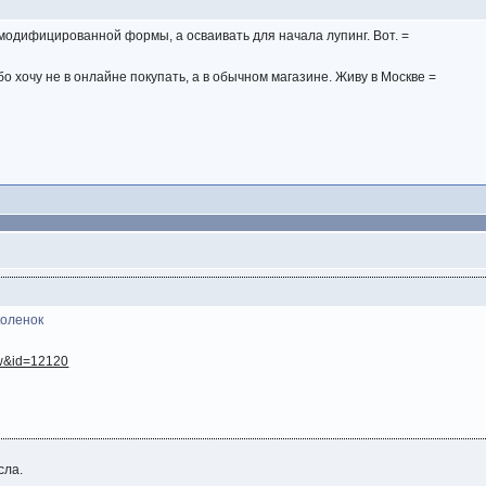
 модифицированной формы, а осваивать для начала лупинг. Вот. =
о хочу не в онлайне покупать, а в обычном магазине. Живу в Москве =
коленок
.=w&id=12120
сла.