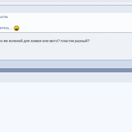
мысла.
тесь ...
ех же коленей для хоккея или мото? пластик разный?