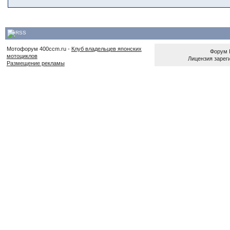
Мотофорум 400ccm.ru -
Клуб владельцев японских
Форум
мотоциклов
Лицензия зареги
Размещение рекламы