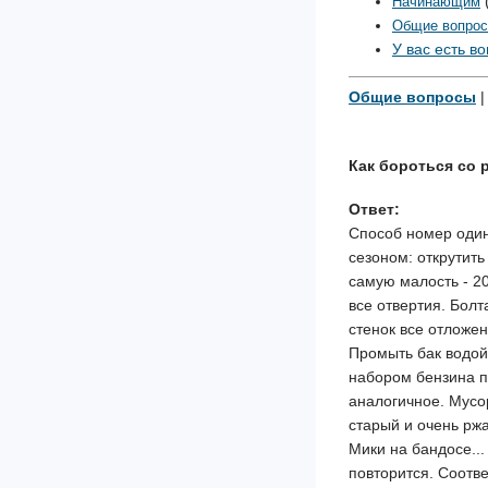
Начинающим
Общие вопро
У вас есть в
Общие вопросы
|
Как бороться со р
Ответ:
Способ номер один
сезоном: открутить
самую малость - 20
все отвертия. Болт
стенок все отложен
Промыть бак водой
набором бензина п
аналогичное. Мусо
старый и очень рж
Мики на бандосе..
повторится. Соотве