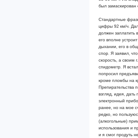
был замаскирован 
Стандартные фразы
цифры 92 км/ч. Да
должен заплатить в
его вполне устрои
дыхании, его в общ
спор. Я заявил, чт
скорость, а своим 
спидометр. Я вста
попросил предъяви
кроме пломбы на к
Препирательства по
взгляд, идея, дать
электронный прибо
ранее, но на мое с
редко, но пользую
(алкогольные) прим
использования и п
и я смог продуть н