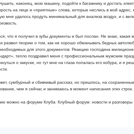
лушить, наконец, мою машину, подойти к багажнику и достать элек
ярость на лице и «приятные» слова, которые неслись в мой адрес,
орую мне удалось продуть минимальный для анализа воздух, и с ве
езвость.
ся, что я получил в зубы документы и был послан. Не знаю, какая
и развил теорию о том, как не хорошо обманывать бедных автолюби
 необходимых для этого документов. Реакцию господина милиционер
андарт», тепло поздравил меня с профессиональным мужским празд
кнуться о закуске, но тут мне на глаза попалась его кобура, и я р
сти.
жет, сумбурный и сбивчивый рассказ, но пришлось, на сохраненные 
ование, чем я сейчас и занимаюсь в момент написания этих строк.
рию можно на форуме Клуба: Клубный форум: новости и разговоры