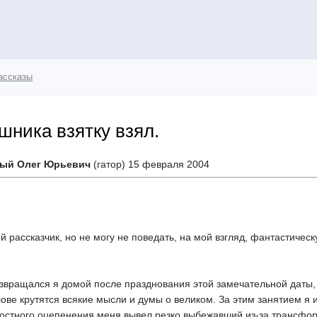
ассказы
ишника взятку взял.
ый Олег Юрьевич
(гатор) 15 февраля 2004
й рассказчик, но не могу не поведать, на мой взгляд, фантастичес
звращался я домой после празднования этой замечательной даты, 
ове крутятся всякие мысли и думы о великом. За этим занятием я 
достного оцепенения меня вывел резко выбежавший из-за трансформ