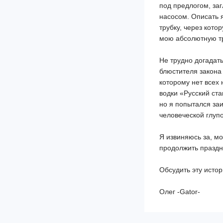
под предлогом, заг
насосом. Описать 
трубку, через кот
мою абсолютную тр
Не трудно догадать
блюстителя закона 
которому нет всех
водки «Русский ст
но я попытался заи
человеческой глупо
Я извиняюсь за, мо
продолжить праздн
Обсудить эту исто
Олег -Gator-