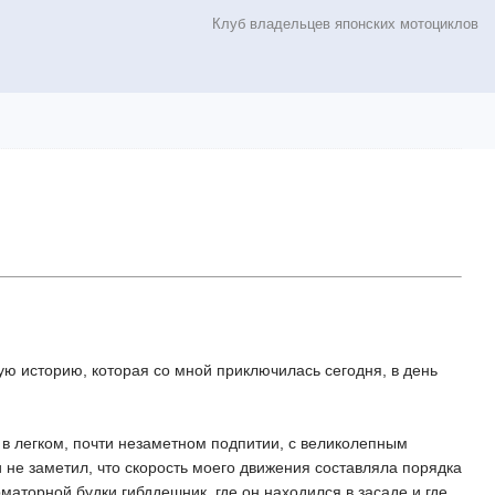
Клуб владельцев японских мотоциклов
кую историю, которая со мной приключилась сегодня, в день
в легком, почти незаметном подпитии, с великолепным
и не заметил, что скорость моего движения составляла порядка
аторной будки гибддешник, где он находился в засаде и где