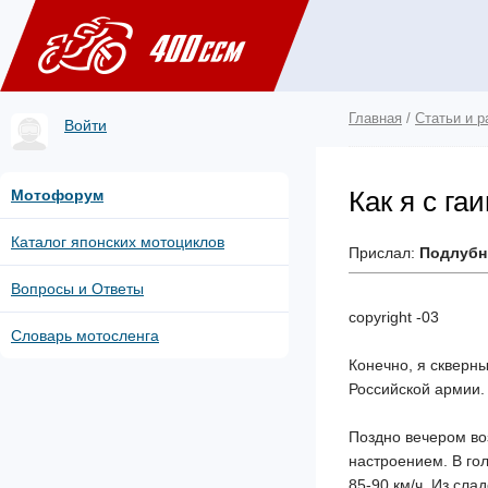
Главная
/
Статьи и р
Войти
Как я с га
Мотофорум
Каталог японских мотоциклов
Прислал:
Подлубн
Вопросы и Ответы
copyright -03
Словарь мотосленга
Конечно, я скверны
Российской армии.
Поздно вечером во
настроением. В гол
85-90 км/ч. Из сла