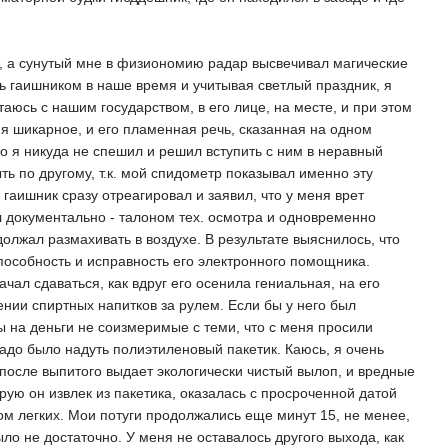
, а сунутый мне в физиономию радар высвечивал магические
ь гаишником в наше время и учитывая светлый праздник, я
таюсь с нашим государством, в его лице, на месте, и при этом
ня шикарное, и его пламенная речь, сказанная на одном
о я никуда не спешил и решил вступить с ним в неравный
быть по другому, т.к. мой спидометр показывал именно эту
 гаишник сразу отреагировал и заявил, что у меня врет
л документально - талоном тех. осмотра и одновременно
олжал размахивать в воздухе. В результате выяснилось, что
пособность и исправность его электронного помощника.
чал сдаваться, как вдруг его осенила гениальная, на его
ении спиртных напитков за рулем. Если бы у него был
 на деньги не соизмеримые с теми, что с меня просили
надо было надуть полиэтиленовый пакетик. Каюсь, я очень
после выпитого выдает экологически чистый вылоп, и вредные
рую он извлек из пакетика, оказалась с просроченной датой
ом легких. Мои потуги продолжались еще минут 15, не менее,
ыло не достаточно. У меня не оставалось другого выхода, как