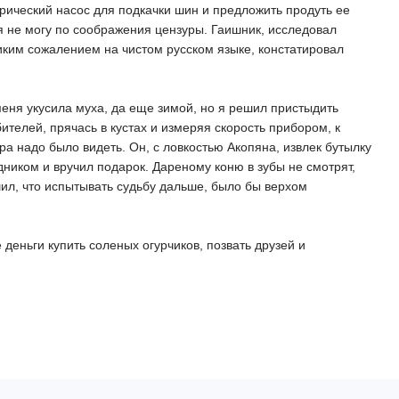
трический насос для подкачки шин и предложить продуть ее
 я не могу по соображения цензуры. Гаишник, исследовал
ликим сожалением на чистом русском языке, констатировал
 меня укусила муха, да еще зимой, но я решил пристыдить
телей, прячась в кустах и измеряя скорость прибором, к
а надо было видеть. Он, с ловкостью Акопяна, извлек бутылку
ником и вручил подарок. Дареному коню в зубы не смотрят,
ешил, что испытывать судьбу дальше, было бы верхом
деньги купить соленых огурчиков, позвать друзей и