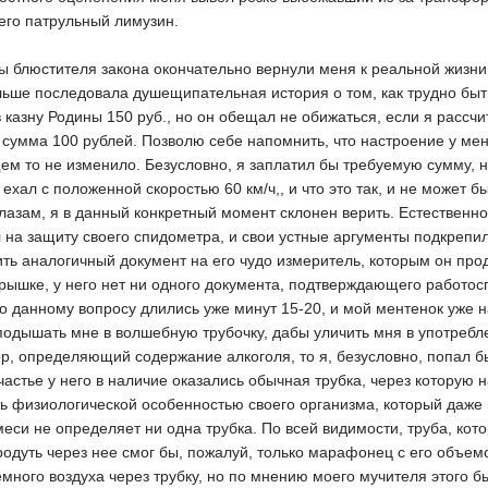
его патрульный лимузин.
 блюстителя закона окончательно вернули меня к реальной жизни
льше последовала душещипательная история о том, как трудно быт
 казну Родины 150 руб., но он обещал не обижаться, если я рассчи
т сумма 100 рублей. Позволю себе напомнить, что настроение у ме
ем то не изменило. Безусловно, я заплатил бы требуемую сумму, н
о ехал с положенной скоростью 60 км/ч,, и что это так, и не может 
глазам, я в данный конкретный момент склонен верить. Естественно
л на защиту своего спидометра, и свои устные аргументы подкрепи
ть аналогичный документ на его чудо измеритель, которым он прод
рышке, у него нет ни одного документа, подтверждающего работос
 данному вопросу длились уже минут 15-20, и мой ментенок уже на
 подышать мне в волшебную трубочку, дабы уличить мня в употребл
р, определяющий содержание алкоголя, то я, безусловно, попал бы
частье у него в наличие оказались обычная трубка, через которую 
сь физиологической особенностью своего организма, который даже 
еси не определяет ни одна трубка. По всей видимости, труба, кото
родуть через нее смог бы, пожалуй, только марафонец с его объем
емного воздуха через трубку, но по мнению моего мучителя этого б